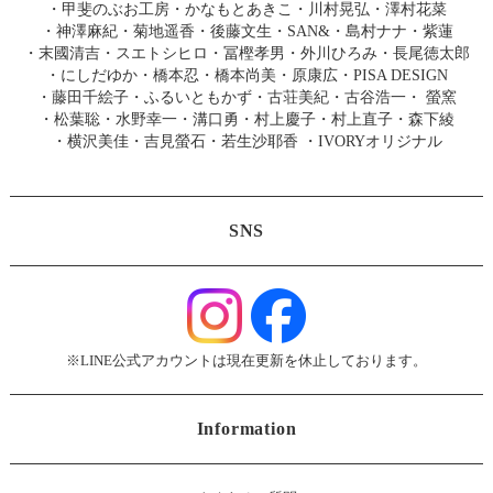
・
甲斐のぶお工房
・
かなもとあきこ
・
川村晃弘
・
澤村花菜
・
神澤麻紀
・
菊地遥香
・
後藤文生
・
SAN&
・
島村ナナ
・
紫蓮
・
末國清吉
・
スエトシヒロ
・
冨樫孝男
・
外川ひろみ
・
長尾徳太郎
・
にしだゆか
・
橋本忍
・
橋本尚美
・
原康広
・
PISA DESIGN
・
藤田千絵子
・
ふるいともかず
・
古荘美紀
・
古谷浩一
・
螢窯
・
松葉聡
・
水野幸一
・
溝口勇
・
村上慶子
・
村上直子
・
森下綾
・
横沢美佳
・
吉見螢石
・
若生沙耶香
・
IVORYオリジナル
SNS
※LINE公式アカウントは現在更新を休止しております。
Information