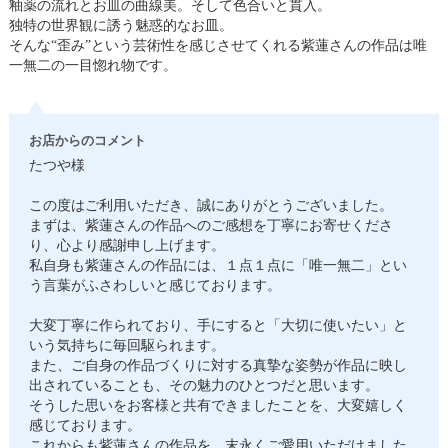
釉薬の流れとお皿の曲線美。そして色合いと貫入。
独特の世界観に誘う魅惑的なお皿。
そんな“歪み”という芸術性を感じさせてくれる紫蓮さんの作品は唯
一無二の一目惚れ物です。
お店からのコメント
たつや様
この度はご利用いただき、誠にありがとうございました。
まずは、紫蓮さんの作品へのご感想を丁寧にお寄せくださ
り、心より感謝申し上げます。
私自身も紫蓮さんの作品には、１点１点に「唯一無二」とい
う言葉がふさわしいと感じております。
大変丁寧に作られており、手にすると「大切に使いたい」と
いう気持ちに毎回駆られます。
また、ご自身の作品づくりに対する真摯な姿勢が作品に映し
出されていることも、その魅力のひとつだと思います。
そうした思いをお客様と共有できましたことを、大変嬉しく
感じております。
これからも紫蓮さんの作品を、末永くご愛用いただけました