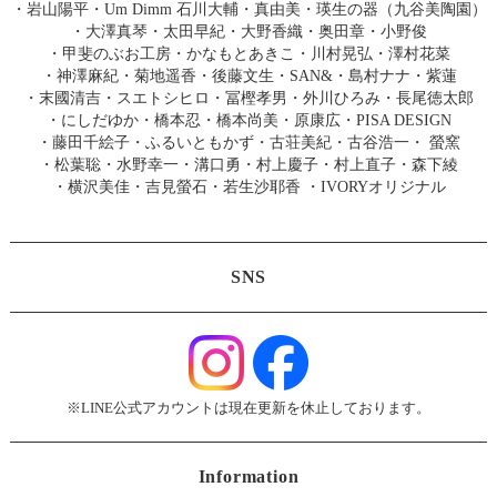
・
岩山陽平
・
Um Dimm 石川大輔・真由美
・
瑛生の器（九谷美陶園）
・
大澤真琴
・
太田早紀
・
大野香織
・
奥田章
・
小野俊
・
甲斐のぶお工房
・
かなもとあきこ
・
川村晃弘
・
澤村花菜
・
神澤麻紀
・
菊地遥香
・
後藤文生
・
SAN&
・
島村ナナ
・
紫蓮
・
末國清吉
・
スエトシヒロ
・
冨樫孝男
・
外川ひろみ
・
長尾徳太郎
・
にしだゆか
・
橋本忍
・
橋本尚美
・
原康広
・
PISA DESIGN
・
藤田千絵子
・
ふるいともかず
・
古荘美紀
・
古谷浩一
・
螢窯
・
松葉聡
・
水野幸一
・
溝口勇
・
村上慶子
・
村上直子
・
森下綾
・
横沢美佳
・
吉見螢石
・
若生沙耶香
・
IVORYオリジナル
SNS
※LINE公式アカウントは現在更新を休止しております。
Information