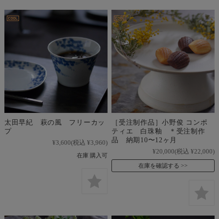
太田早紀 萩の風 フリーカッ
［受注制作品］小野俊 コンポ
プ
ティエ 白珠釉 ＊受注制作
品 納期10〜12ヶ月
¥3,600
(税込 ¥3,960)
¥20,000
(税込 ¥22,000)
在庫 購入可
在庫を確認する