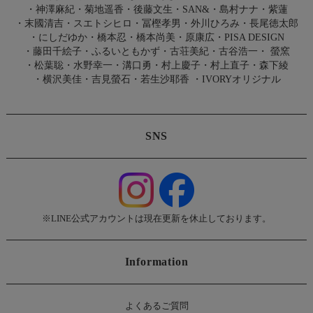
・
神澤麻紀
・
菊地遥香
・
後藤文生
・
SAN&
・
島村ナナ
・
紫蓮
・
末國清吉
・
スエトシヒロ
・
冨樫孝男
・
外川ひろみ
・
長尾徳太郎
・
にしだゆか
・
橋本忍
・
橋本尚美
・
原康広
・
PISA DESIGN
・
藤田千絵子
・
ふるいともかず
・
古荘美紀
・
古谷浩一
・
螢窯
・
松葉聡
・
水野幸一
・
溝口勇
・
村上慶子
・
村上直子
・
森下綾
・
横沢美佳
・
吉見螢石
・
若生沙耶香
・
IVORYオリジナル
SNS
※LINE公式アカウントは現在更新を休止しております。
Information
よくあるご質問