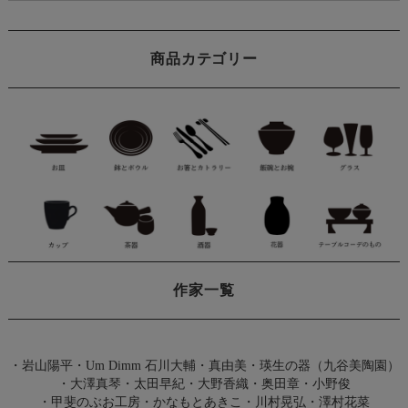
商品カテゴリー
作家一覧
・
岩山陽平
・
Um Dimm 石川大輔・真由美
・
瑛生の器（九谷美陶園）
・
大澤真琴
・
太田早紀
・
大野香織
・
奥田章
・
小野俊
・
甲斐のぶお工房
・
かなもとあきこ
・
川村晃弘
・
澤村花菜