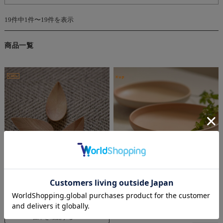
19件中1件〜19件を表示
商品一覧
【こねこ便420対応】後藤文
川村晃弘 浅鉢７寸
生 天然木 リーフはしおき
¥7,000
(税込 ¥7,700)
¥1,500
(税込 ¥1,650)
在庫を確認する
在庫を確認する