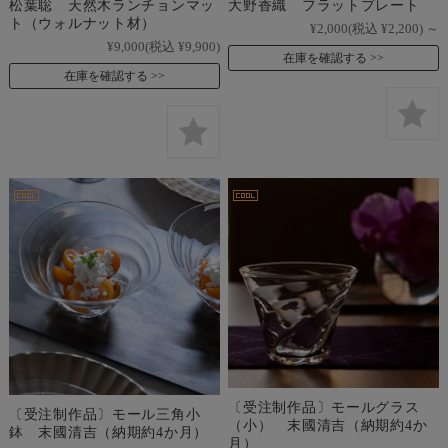
松葉聡 天然木ランチョンマッ
大野香織 フラットプレート
ト（ウォルナット材）
¥2,000
(税込 ¥2,200)
～
¥9,000
(税込 ¥9,900)
在庫を確認する
在庫を確認する
〔受注制作品〕モールグラス
〔受注制作品〕モール三角小
（小） 末國清吉（納期約4か
鉢 末國清吉（納期約4か月）
月）