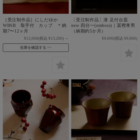
［受注制作品］にしだゆか
〔受注制作品〕漆 足付台皿
WBSB 取手付 カップ ＊納
new 四分一(emboss)｜冨樫孝男
期7〜12ヶ月
（納期約5か月）
¥12,000
(税込 ¥13,200)
～
¥9,000
(税込 ¥9,900)
在庫を確認する