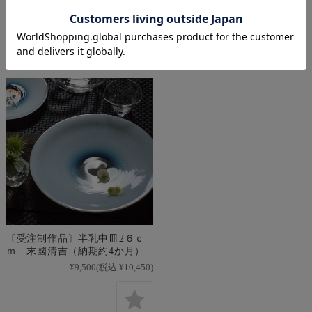
在庫を確認する
¥9,000
(税込 ¥9,900)
〔受注制作品〕半乳中皿2６ｃ
ｍ 末國清吉（納期約4か月）
¥9,500
(税込 ¥10,450)