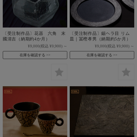
〔受注制作品〕花器 六角 末
〔受注制作品〕錫ヘラ目 リム
國清吉（納期約4か月）
皿｜冨樫孝男（納期約5か月）
¥9,000
(税込 ¥9,900)
～
¥9,000
(税込 ¥9,900)
～
在庫を確認する
在庫を確認する