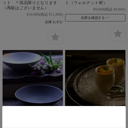
ット ＊現品限りとなります
ト（ウォルナット材）
（再販はございません）
¥9,000
(税込 ¥9,900)
¥10,000
(税込 ¥11,000)
在庫を確認する
在庫 わずか
大野香織 大鉢
〔受注制作品〕渦紋中皿(2８ｃ
ｍ） 末國清吉（納期約4か
¥9,000
(税込 ¥9,900)
～
月）