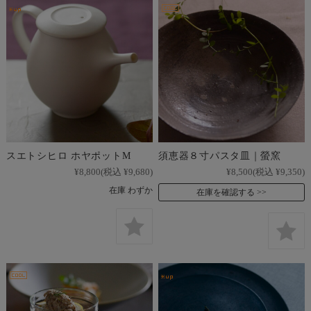
スエトシヒロ ホヤポットM
須恵器８寸パスタ皿｜螢窯
¥8,800
(税込 ¥9,680)
¥8,500
(税込 ¥9,350)
在庫 わずか
在庫を確認する