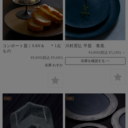
コンポート皿｜SAN＆ ＊1点
川村晃弘 平皿 青黒
もの
¥4,800
(税込 ¥5,280)
～
¥8,800
(税込 ¥9,680)
在庫を確認する
在庫 わずか