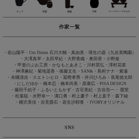
作家一覧
・
岩山陽平
・
Um Dimm 石川大輔・真由美
・
瑛生の器（九谷美陶園）
・
大澤真琴
・
太田早紀
・
大野香織
・
奥田章
・
小野俊
・
甲斐のぶお工房
・
かなもとあきこ
・
川村晃弘
・
澤村花菜
・
神澤麻紀
・
菊地遥香
・
後藤文生
・
SAN&
・
島村ナナ
・
紫蓮
・
末國清吉
・
スエトシヒロ
・
冨樫孝男
・
外川ひろみ
・
長尾徳太郎
・
にしだゆか
・
橋本忍
・
橋本尚美
・
原康広
・
PISA DESIGN
・
藤田千絵子
・
ふるいともかず
・
古荘美紀
・
古谷浩一
・
螢窯
・
松葉聡
・
水野幸一
・
溝口勇
・
村上慶子
・
村上直子
・
森下綾
・
横沢美佳
・
吉見螢石
・
若生沙耶香
・
IVORYオリジナル
SNS