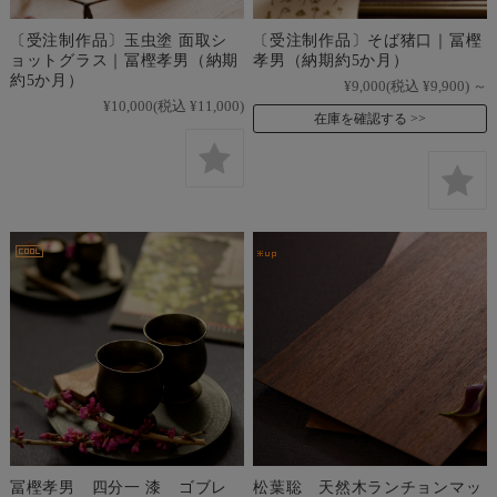
〔受注制作品〕玉虫塗 面取シ
〔受注制作品〕そば猪口｜冨樫
ョットグラス｜冨樫孝男（納期
孝男（納期約5か月）
約5か月）
¥9,000
(税込 ¥9,900)
～
¥10,000
(税込 ¥11,000)
在庫を確認する
冨樫孝男 四分一 漆 ゴブレ
松葉聡 天然木ランチョンマッ