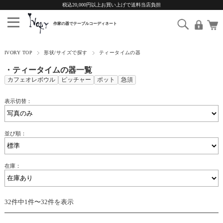
税込20,000円以上お買い上げで送料当店負担
IVORY TOP
形状/サイズで探す
ティータイムの器
・ティータイムの器一覧
カフェオレボウル
ピッチャー
ポット
急須
表示切替：
並び順：
在庫：
32件中1件〜32件を表示