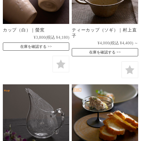
カップ（白）｜螢窯
ティーカップ（ソギ）｜村上直
子
¥3,800
(税込 ¥4,180)
¥4,000
(税込 ¥4,400)
～
在庫を確認する
在庫を確認する