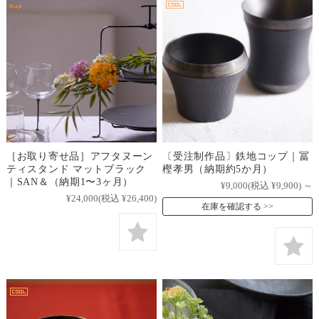
［お取り寄せ品］アフタヌーン
〔受注制作品〕鉄地コップ｜冨
ティスタンド マットブラック
樫孝男（納期約5か月）
｜SAN＆（納期1〜3ヶ月）
¥9,000
(税込 ¥9,900)
～
¥24,000
(税込 ¥26,400)
在庫を確認する