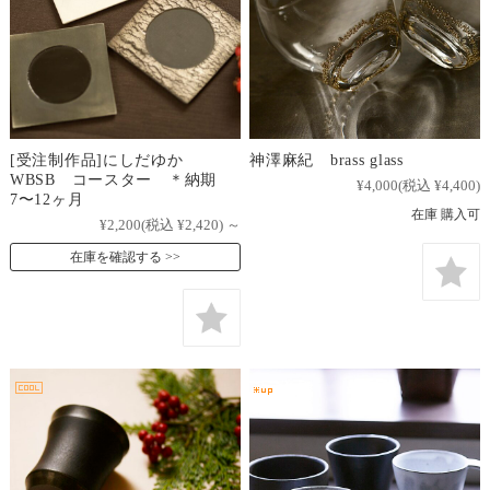
[受注制作品]にしだゆか
神澤麻紀 brass glass
WBSB コースター ＊納期
¥4,000
(税込 ¥4,400)
7〜12ヶ月
在庫 購入可
¥2,200
(税込 ¥2,420)
～
在庫を確認する