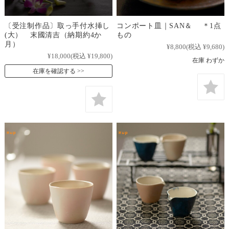
〔受注制作品〕取っ手付水挿し
コンポート皿｜SAN＆ ＊1点
(大） 末國清吉（納期約4か
もの
月）
¥8,800
(税込 ¥9,680)
¥18,000
(税込 ¥19,800)
在庫 わずか
在庫を確認する