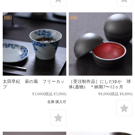
太田早紀 萩の風 フリーカッ
［受注制作品］にしだゆか 球
プ
体(蓋物) ＊納期7〜12ヶ月
¥3,600
(税込 ¥3,960)
¥8,000
(税込 ¥8,800)
在庫 購入可