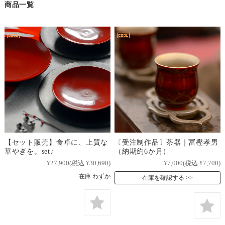
商品一覧
【セット販売】食卓に、上質な
〔受注制作品〕茶器｜冨樫孝男
華やぎを。set♪
（納期約6か月）
¥27,900
(税込 ¥30,690)
¥7,000
(税込 ¥7,700)
在庫 わずか
在庫を確認する