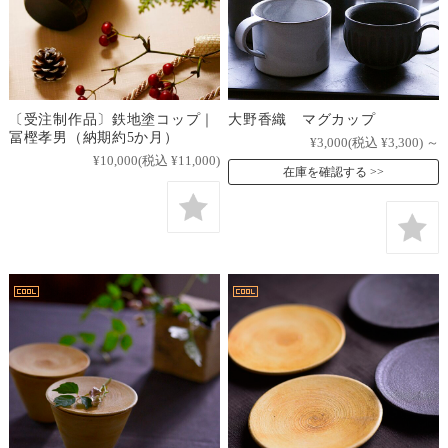
〔受注制作品〕鉄地塗コップ｜
大野香織 マグカップ
冨樫孝男（納期約5か月）
¥3,000
(税込 ¥3,300)
～
¥10,000
(税込 ¥11,000)
在庫を確認する