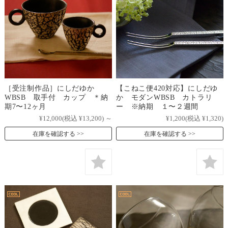
［受注制作品］にしだゆか
【こねこ便420対応】にしだゆ
WBSB 取手付 カップ ＊納
か モダンWBSB カトラリ
期7〜12ヶ月
ー ※納期 １〜２週間
¥12,000
(税込 ¥13,200)
～
¥1,200
(税込 ¥1,320)
在庫を確認する
在庫を確認する