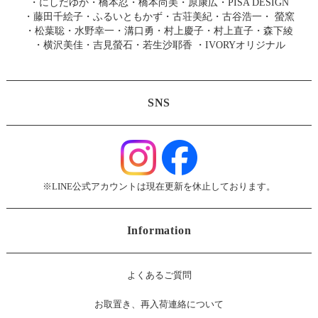
・
にしだゆか
・
橋本忍
・
橋本尚美
・
原康広
・
PISA DESIGN
・
藤田千絵子
・
ふるいともかず
・
古荘美紀
・
古谷浩一
・
螢窯
・
松葉聡
・
水野幸一
・
溝口勇
・
村上慶子
・
村上直子
・
森下綾
・
横沢美佳
・
吉見螢石
・
若生沙耶香
・
IVORYオリジナル
SNS
※LINE公式アカウントは現在更新を休止しております。
Information
よくあるご質問
お
取置き、再入荷連絡について