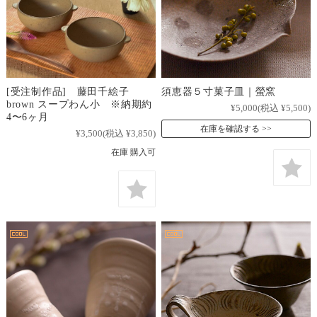
[受注制作品] 藤田千絵子
須恵器５寸菓子皿｜螢窯
brown スープわん小 ※納期約
¥5,000
(税込 ¥5,500)
4〜6ヶ月
在庫を確認する
¥3,500
(税込 ¥3,850)
在庫 購入可