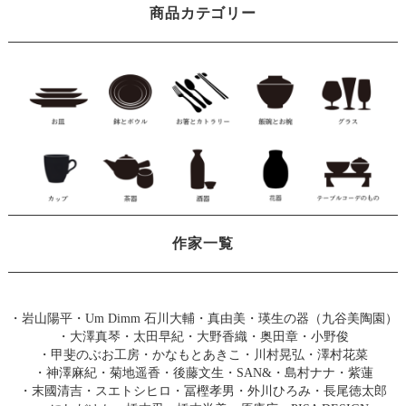
商品カテゴリー
作家一覧
・
岩山陽平
・
Um Dimm 石川大輔・真由美
・
瑛生の器（九谷美陶園）
・
大澤真琴
・
太田早紀
・
大野香織
・
奥田章
・
小野俊
・
甲斐のぶお工房
・
かなもとあきこ
・
川村晃弘
・
澤村花菜
・
神澤麻紀
・
菊地遥香
・
後藤文生
・
SAN&
・
島村ナナ
・
紫蓮
・
末國清吉
・
スエトシヒロ
・
冨樫孝男
・
外川ひろみ
・
長尾徳太郎