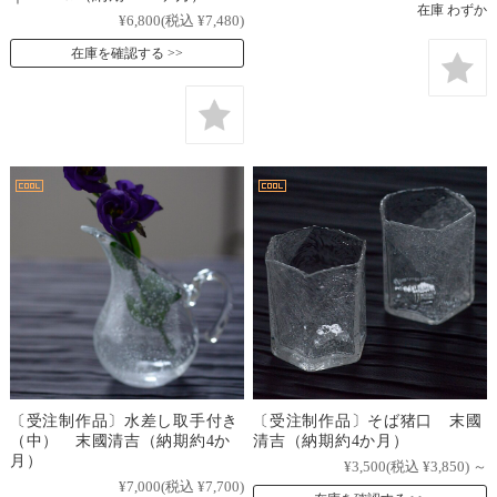
在庫 わずか
¥6,800
(税込 ¥7,480)
在庫を確認する
〔受注制作品〕水差し取手付き
〔受注制作品〕そば猪口 末國
（中） 末國清吉（納期約4か
清吉（納期約4か月）
月）
¥3,500
(税込 ¥3,850)
～
¥7,000
(税込 ¥7,700)