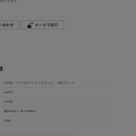
はありません
様
SAN& アフタヌーンティスタンド 二段ブラック
san002
SAN&
幅240mm × 高さ366mm
540g