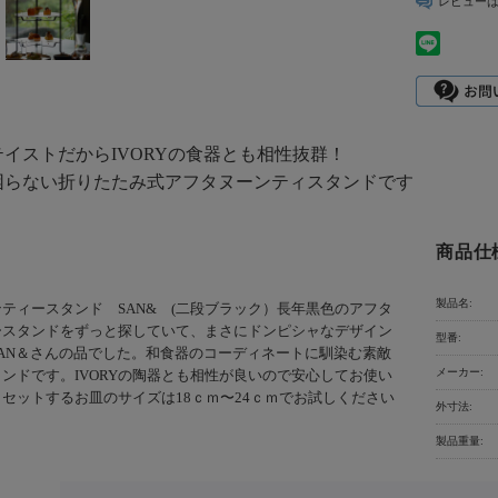
レビュー
イストだからIVORYの食器とも相性抜群！
困らない折りたたみ式アフタヌーンティスタンドです
商品仕
製品名:
ティースタンド SAN& (二段ブラック）長年黒色のアフタ
ースタンドをずっと探していて、まさにドンピシャなデザイン
型番:
AN＆さんの品でした。和食器のコーディネートに馴染む素敵
メーカー:
ンドです。IVORYの陶器とも相性が良いので安心してお使い
セットするお皿のサイズは18ｃｍ〜24ｃｍでお試しください
外寸法:
製品重量: