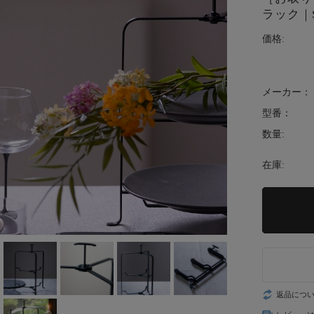
ラック｜
価格:
メーカー：
型番：
数量:
在庫:
返品につ