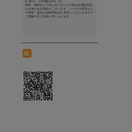
E-mail：info@ivory.jp
講習、撮影などで外に出ております時はお電話対応
が出来かねる場合がございます。メールの受付は２
４時間、返信は48時間以内に対応しておりますので
ご理解のほどお願い申し上げます。