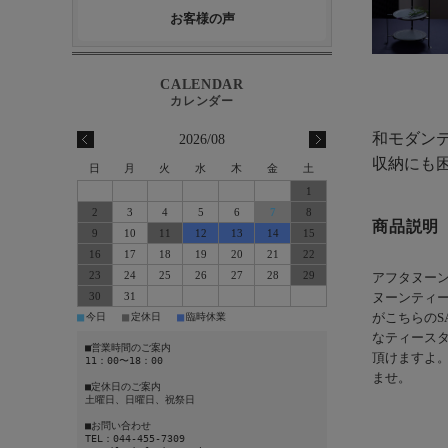
お客様の声
和モダンテ
2026/08
収納にも
日
月
火
水
木
金
土
1
2
3
4
5
6
7
8
商品説明
9
10
11
12
13
14
15
16
17
18
19
20
21
22
23
24
25
26
27
28
29
アフタヌーン
30
31
ヌーンティ
■
■
■
今日
定休日
臨時休業
がこちらのS
なティースタ
■営業時間のご案内
頂けますよ。
11：00〜18：00
ませ。
■定休日のご案内
土曜日、日曜日、祝祭日
■お問い合わせ
TEL：044-455-7309