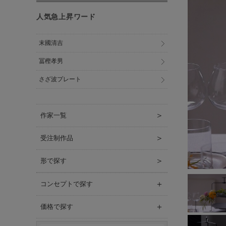
人気急上昇ワード
末國清吉
冨樫孝男
さざ波プレート
＞
作家一覧
＞
受注制作品
＞
形で探す
＋
コンセプトで探す
＋
価格で探す