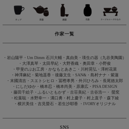
作家一覧
・
岩山陽平
・
Um Dimm 石川大輔・真由美
・
瑛生の器（九谷美陶園）
・
大澤真琴
・
太田早紀
・
大野香織
・
奥田章
・
小野俊
・
甲斐のぶお工房
・
かなもとあきこ
・
川村晃弘
・
澤村花菜
・
神澤麻紀
・
菊地遥香
・
後藤文生
・
SAN&
・
島村ナナ
・
紫蓮
・
末國清吉
・
スエトシヒロ
・
冨樫孝男
・
外川ひろみ
・
長尾徳太郎
・
にしだゆか
・
橋本忍
・
橋本尚美
・
原康広
・
PISA DESIGN
・
藤田千絵子
・
ふるいともかず
・
古荘美紀
・
古谷浩一
・
螢窯
・
松葉聡
・
水野幸一
・
溝口勇
・
村上慶子
・
村上直子
・
森下綾
・
横沢美佳
・
吉見螢石
・
若生沙耶香
・
IVORYオリジナル
SNS