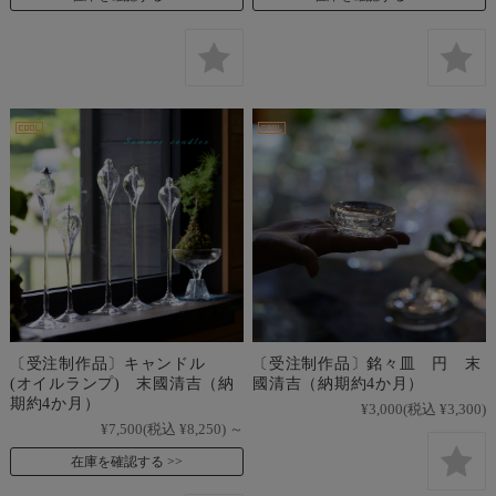
〔受注制作品〕キャンドル
〔受注制作品〕銘々皿 円 末
(オイルランプ) 末國清吉（納
國清吉（納期約4か月）
期約4か月）
¥3,000
(税込 ¥3,300)
¥7,500
(税込 ¥8,250)
～
在庫を確認する