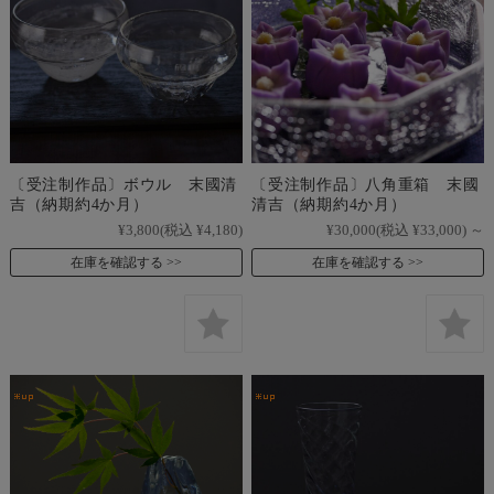
〔受注制作品〕ボウル 末國清
〔受注制作品〕八角重箱 末國
吉（納期約4か月）
清吉（納期約4か月）
¥3,800
(税込 ¥4,180)
¥30,000
(税込 ¥33,000)
～
在庫を確認する
在庫を確認する