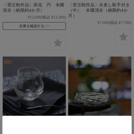
〔受注制作品〕掛花 円 末國
〔受注制作品〕水差し取手付き
清吉（納期約4か月）
（中） 末國清吉（納期約4か
月）
¥12,000
(税込 ¥13,200)
¥7,000
(税込 ¥7,700)
在庫を確認する
〔受注制作品〕ショットグラ
〔受注制作品〕浅鉢（小） 末
ス 丸 末國清吉（納期約4か
國清吉（納期約4か月）