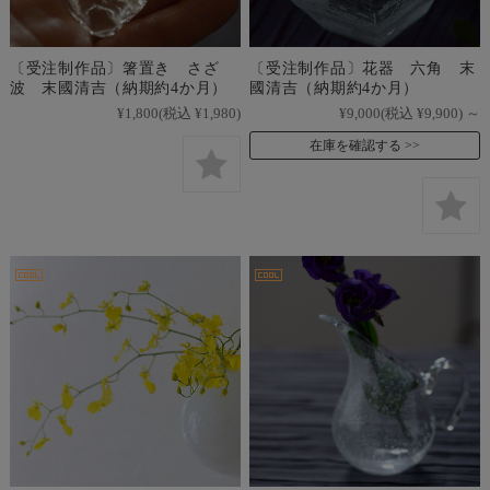
〔受注制作品〕箸置き さざ
〔受注制作品〕花器 六角 末
波 末國清吉（納期約4か月）
國清吉（納期約4か月）
¥1,800
(税込 ¥1,980)
¥9,000
(税込 ¥9,900)
～
在庫を確認する