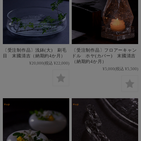
〔受注制作品〕浅鉢(大) 刷毛
〔受注制作品〕フロアーキャン
目 末國清吉（納期約4か月）
ドル ホヤ(カバー) 末國清吉
（納期約4か月）
¥20,000
(税込 ¥22,000)
¥5,000
(税込 ¥5,500)