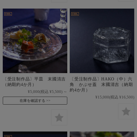
〔受注制作品〕平皿 末國清吉
〔受注制作品〕HAKO（中）六
（納期約4か月）
角 かぶせ蓋 末國清吉（納期
約4か月）
¥5,000
(税込 ¥5,500)
～
¥15,000
(税込 ¥16,500)
在庫を確認する