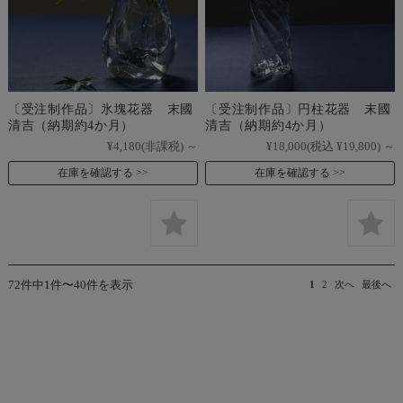
〔受注制作品〕氷塊花器 末國
〔受注制作品〕円柱花器 末國
清吉（納期約4か月）
清吉（納期約4か月）
¥4,180
(非課税)
～
¥18,000
(税込 ¥19,800)
～
在庫を確認する
在庫を確認する
72件中1件〜40件を表示
1
2
次へ
最後へ