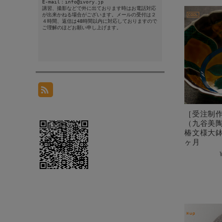
E-mail：info@ivory.jp
講習、撮影などで外に出ております時はお電話対応
が出来かねる場合がございます。メールの受付は２
４時間、返信は48時間以内に対応しておりますので
ご理解のほどお願い申し上げます。
［受注制
（九谷美
椿文様大
ヶ月