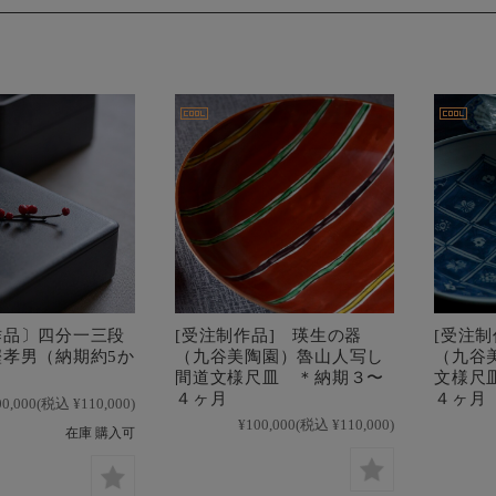
作品〕四分一三段
[受注制作品] 瑛生の器
[受注
樫孝男（納期約5か
（九谷美陶園）魯山人写し
（九谷
間道文様尺皿 ＊納期３〜
文様尺
４ヶ月
４ヶ月
00,000
(税込 ¥110,000)
¥100,000
(税込 ¥110,000)
在庫 購入可