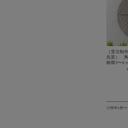
［受注制
兆窯） 
納期3〜6
15件中1件〜