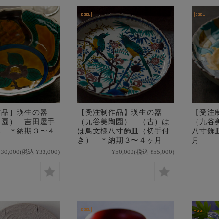
作品］瑛生の器
【受注制作品】瑛生の器
【受注
陶園） 吉田屋手
（九谷美陶園） （古）は
（九谷
鉢 ＊納期３〜４
は鳥文様八寸飾皿（切手付
八寸飾
き） ＊納期３〜４ヶ月
月
¥30,000
(税込 ¥33,000)
¥50,000
(税込 ¥55,000)