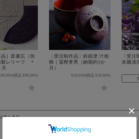
作品］原康広（弥
〔受注制作品〕鉄錆塗 汁粉
〔受注
陶製レリーフ ＊
椀｜冨樫孝男（納期約5か
末國清
ヶ月
月）
¥80,000
(税込 ¥88,000)
¥28,000
(税込 ¥30,800)
15件を表示