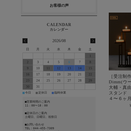
お客様の声
2026/08
日
月
火
水
木
金
土
1
2
3
4
5
6
7
8
9
10
11
12
13
14
15
16
17
18
19
20
21
22
［受注制作
23
24
25
26
27
28
29
Dimm(ウ
大輔・真
30
31
スタンド 
■
■
■
今日
定休日
臨時休業
４〜６ヶ
■営業時間のご案内
11：00〜18：00
■定休日のご案内
土曜日、日曜日、祝祭日
■お問い合わせ
TEL：044-455-7309