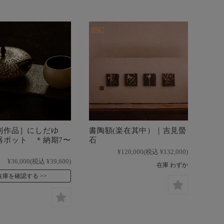
制作品］にしだゆ
書陶額(楽在其中）｜吉見螢
器ポット ＊納期7〜
石
¥120,000
(税込 ¥132,000)
¥36,000
(税込 ¥39,600)
在庫 わずか
在庫を確認する