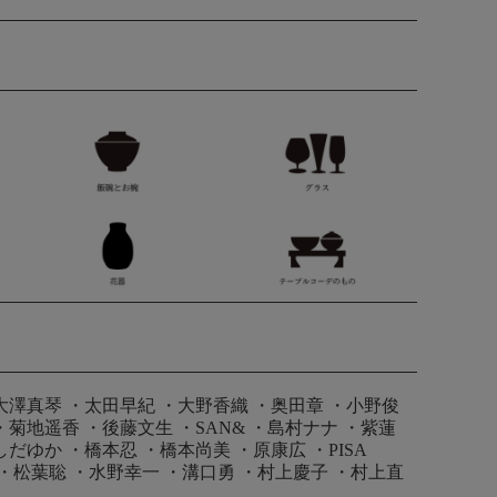
大澤真琴
・
太田早紀
・
大野香織
・
奥田章
・
小野俊
・
菊地遥香
・
後藤文生
・
SAN&
・
島村ナナ
・
紫蓮
しだゆか
・
橋本忍
・
橋本尚美
・
原康広
・
PISA
・
松葉聡
・
水野幸一
・
溝口勇
・
村上慶子
・
村上直