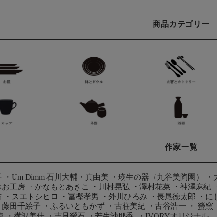
商品カテゴリー
作家一覧
平
・
Um Dimm 石川大輔・真由美
・
瑛生の器（九谷美陶園）
・
ぶお工房
・
かなもとあきこ
・
川村晃弘
・
澤村花菜
・
神澤麻紀
吉
・
スエトシヒロ
・
冨樫孝男
・
外川ひろみ
・
長尾徳太郎
・
に
・
藤田千絵子
・
ふるいともかず
・
古荘美紀
・
古谷浩一
・
螢窯
綾
・
横沢美佳
・
吉見螢石
・
若生沙耶香
・
IVORYオリジナル