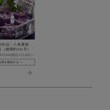
制作品〕八角重箱
吉（納期約4か月）
¥30,000
(税込 ¥33,000)
～
在庫を確認する