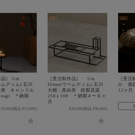
品] Um
［受注制作品] Um
［受注
ームディム) 石川
Dimm(ウームディム) 石川
か 酒
由美 キャンドル
大輔・真由美 鉄製花器
12ヶ月
nagi ＊納期
250ｘ100 ＊納期４〜６ヶ
月
月
¥30,000
(税込 ¥33,000)
¥28,000
(税込 ¥30,800)