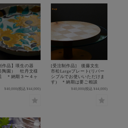
制作品】瑛生の器
[受注制作品] 後藤文生
美陶園） 牡丹文様
市松Largeプレート(リバー
皿 ＊納期３〜４ヶ
シブルでお使いいただけま
す) ＊納期は要ご相談
¥40,000
(税込 ¥44,000)
¥40,000
(税込 ¥44,000)