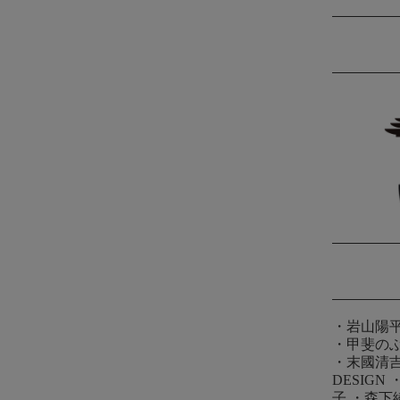
・
岩山陽
・
甲斐の
・
末國清
DESIGN
子
・
森下