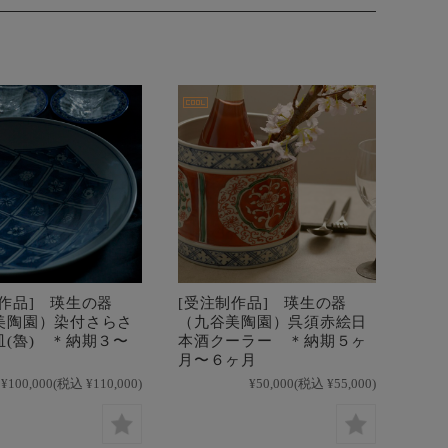
制作品] 瑛生の器
[受注制作品] 瑛生の器
美陶園）染付さらさ
（九谷美陶園）呉須赤絵日
皿(魯) ＊納期３〜
本酒クーラー ＊納期５ヶ
月〜６ヶ月
¥100,000
(税込 ¥110,000)
¥50,000
(税込 ¥55,000)