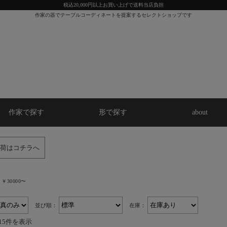
税込20,000円以上お買い上げで送料当店負担
作家の器でテーブルコーディネートを提案するセレクトショップです
作家で探す
形で探す
about
荷はコチラへ
￥30000〜
並び順：
在庫：
15件を表示