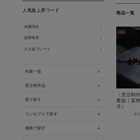
人気急上昇ワード
商品一覧
末國清吉
冨樫孝男
さざ波プレート
＞
作家一覧
＞
受注制作品
〔受注制
＞
形で探す
重箱｜冨
月）
＋
コンセプトで探す
¥1
＋
価格で探す