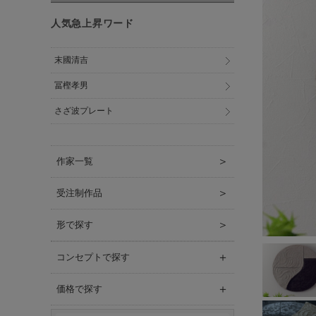
人気急上昇ワード
末國清吉
冨樫孝男
さざ波プレート
＞
作家一覧
＞
受注制作品
＞
形で探す
＋
コンセプトで探す
＋
価格で探す