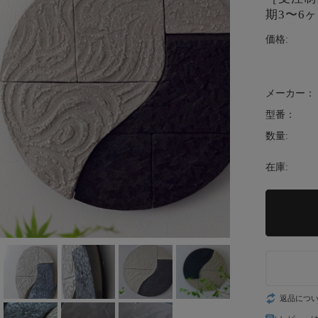
期3〜6
価格:
メーカー：
型番：
数量:
在庫:
返品につ