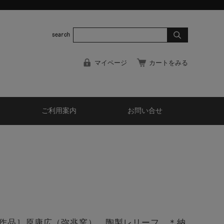
マイページ
カートをみる
ご利用案内
お問い合せ
作品］原康広（弥兆窯） 陶製レリーフ ＊納