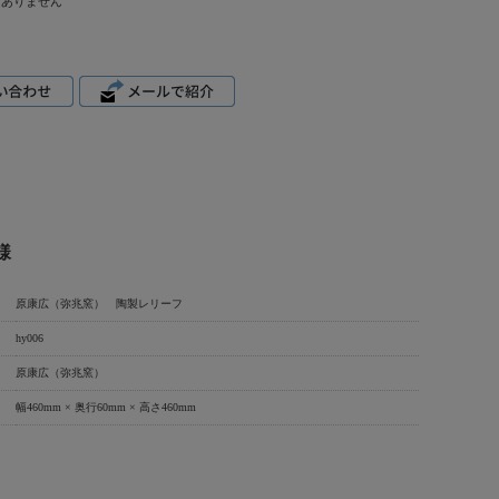
はありません
様
原康広（弥兆窯） 陶製レリーフ
hy006
原康広（弥兆窯）
幅460mm × 奥行60mm × 高さ460mm