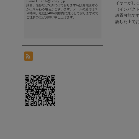
E-mail：info@ivory.jp
イヤーがしっ
講習、撮影などで外に出ております時はお電話対応
（インパク
が出来かねる場合がございます。メールの受付は２
４時間、返信は48時間以内に対応しておりますので
設置可能で
ご理解のほどお願い申し上げます。
認した上で