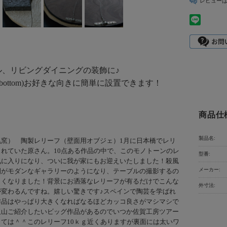
レビュー
ル、リビングダイニングの装飾に♪
or bottom)お好きな向きに簡単に設置できます！
商品仕
製品名:
兆窯） 陶製レリーフ（壁面用オブジェ）1月に日本橋でレリ
れていた原さん。10点ある作品の中で、このモノトーンのレ
型番:
気に入りになり、ついに我が家にもお迎えいたしました！殺風
メーカー:
間がモダンなギャラリーのようになり、テーブルの撮影するの
しくなりました！背景にお洒落なレリーフが有るだけでこんな
外寸法:
が変わるんですね。嬉しい驚きです♪スペインで陶芸を学ばれ
作品はやっぱり大きくなればなるほどカッコ良さがマシマシで
沢山ご紹介したいビッグ作品があるのでいつか佐賀工房ツアー
ては＾＾このレリーフ10ｋｇ近くありますが裏面には太いワ