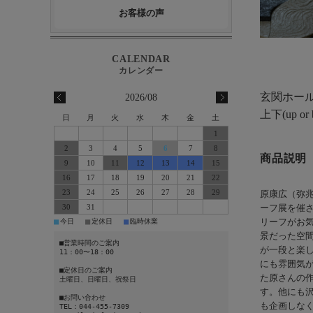
お客様の声
玄関ホー
2026/08
上下(up 
日
月
火
水
木
金
土
1
2
3
4
5
6
7
8
商品説明
9
10
11
12
13
14
15
16
17
18
19
20
21
22
23
24
25
26
27
28
29
原康広（弥
30
31
ーフ展を催さ
■
■
■
今日
定休日
臨時休業
リーフがお
景だった空
■営業時間のご案内
が一段と楽
11：00〜18：00
にも雰囲気
■定休日のご案内
た原さんの
土曜日、日曜日、祝祭日
す。他にも
■お問い合わせ
も企画しなく
TEL：044-455-7309