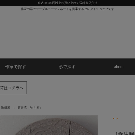
税込20,000円以上お買い上げで送料当店負担
作家の器でテーブルコーディネートを提案するセレクトショップです
作家で探す
形で探す
about
荷はコチラへ
陶磁器
原康広（弥兆窯）
［受注制