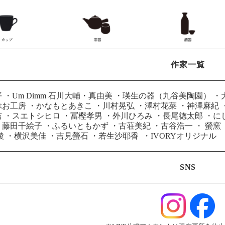
作家一覧
平
・
Um Dimm 石川大輔・真由美
・
瑛生の器（九谷美陶園）
・
ぶお工房
・
かなもとあきこ
・
川村晃弘
・
澤村花菜
・
神澤麻紀
吉
・
スエトシヒロ
・
冨樫孝男
・
外川ひろみ
・
長尾徳太郎
・
に
・
藤田千絵子
・
ふるいともかず
・
古荘美紀
・
古谷浩一
・
螢窯
綾
・
横沢美佳
・
吉見螢石
・
若生沙耶香
・
IVORYオリジナル
SNS