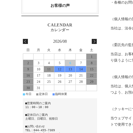
・各種のお問
お客様の声
（個人情報の
当社は、法令
2026/08
（委託先の監
日
月
火
水
木
金
土
当店は、お客
1
り扱うように
2
3
4
5
6
7
8
9
10
11
12
13
14
15
16
17
18
19
20
21
22
（個人情報の
23
24
25
26
27
28
29
当社は、個人
30
31
つよう、お預
■
■
■
今日
定休日
臨時休業
■営業時間のご案内
11：00～18：00
（クッキーに
■定休日のご案内
当ウェブサイ
土曜日、日曜日、祝祭日
トで使用でき
■お問い合わせ
TEL：044-455-7309