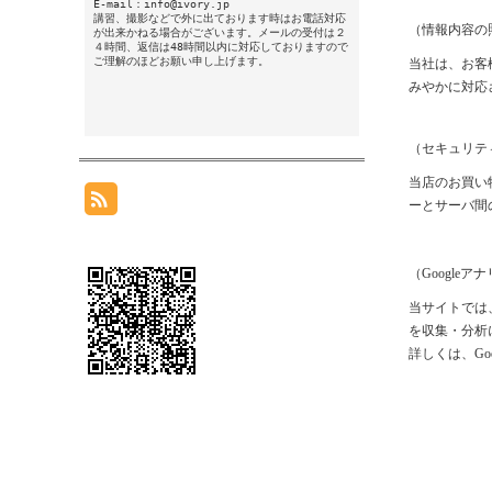
E-mail：info@ivory.jp
講習、撮影などで外に出ております時はお電話対応
（情報内容の
が出来かねる場合がございます。メールの受付は２
４時間、返信は48時間以内に対応しておりますので
ご理解のほどお願い申し上げます。
当社は、お客
みやかに対応
（セキュリテ
当店のお買い
ーとサーバ間
（
Google
当サイトでは、
を収集・分析
詳しくは、
G