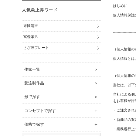
はじめに
人気急上昇ワード
個人情報保護
末國清吉
-------------------
冨樫孝男
さざ波プレート
（個人情報の
個人情報とは
＞
作家一覧
（個人情報の
＞
受注制作品
当社は、以下
当社による個
＞
形で探す
をお客様が許
＋
・ご注文され
コンセプトで探す
・新商品の案
＋
価格で探す
・業務遂行上