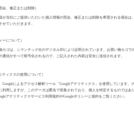
照会、修正または削除）
様が当社にご提供いただいた個人情報の照会、修正または削除を希望される場合は
させていただきます。
ィーについて）
物カゴは、シマンテック社のデジタルIDにより証明されています。お買い物カゴで
の通信がすべて暗号化されるので、ご記入された内容は安全に送信されます。
アナリティクスの使用について）
Googleによるアクセス解析ツール「Googleアナリティクス」を使用しています。
に利用しますが、このデータは匿名で収集されており、個人を特定するものではあ
oogleアナリティクスサービス利用規約
や
Googleポリシーと規約
をご覧ください。