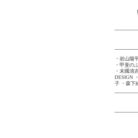
・
岩山陽
・
甲斐の
・
末國清
DESIGN
子
・
森下