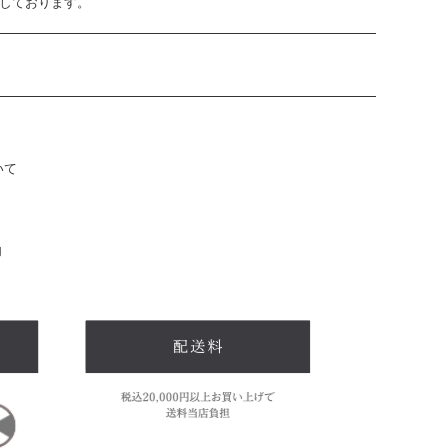
止しております。
いて
内