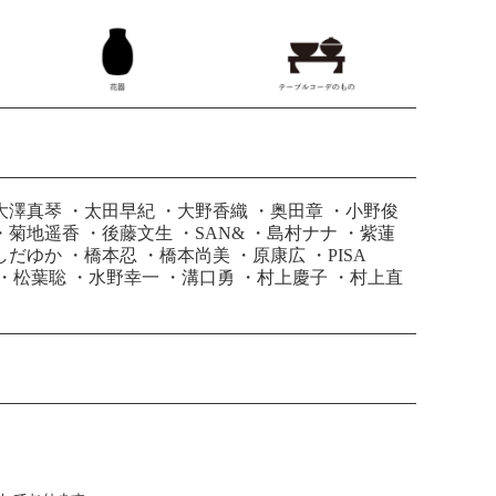
大澤真琴
・
太田早紀
・
大野香織
・
奥田章
・
小野俊
・
菊地遥香
・
後藤文生
・
SAN&
・
島村ナナ
・
紫蓮
しだゆか
・
橋本忍
・
橋本尚美
・
原康広
・
PISA
・
松葉聡
・
水野幸一
・
溝口勇
・
村上慶子
・
村上直