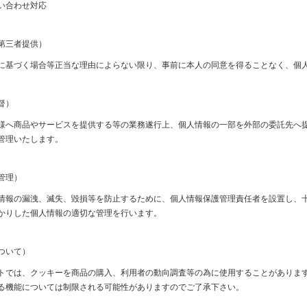
い合わせ対応
第三者提供）
に基づく場合等正当な理由によらない限り、事前に本人の同意を得ることなく、個
督）
様へ商品やサービスを提供する等の業務遂行上、個人情報の一部を外部の委託先へ
管理いたします。
管理）
情報の漏洩、滅失、毀損等を防止するために、個人情報保護管理責任者を設置し、
かりした個人情報の適切な管理を行います。
ついて）
トでは、クッキーを商品の購入、利用者の動向調査等の為に使用することがありま
る機能については制限される可能性がありますのでご了承下さい。