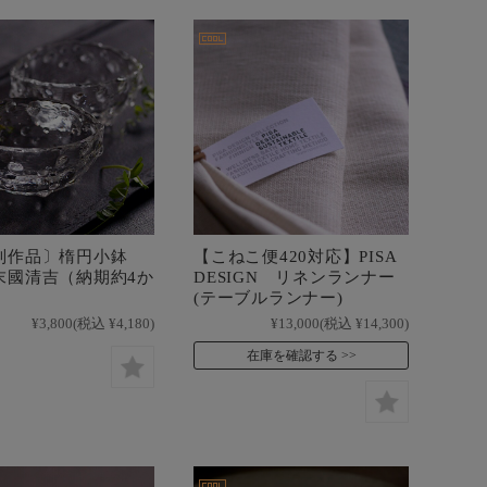
制作品〕楕円小鉢
【こねこ便420対応】PISA
末國清吉（納期約4か
DESIGN リネンランナー
(テーブルランナー)
¥3,800
(税込 ¥4,180)
¥13,000
(税込 ¥14,300)
在庫を確認する