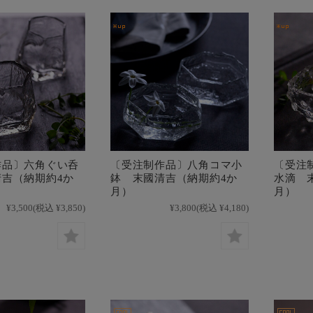
作品〕六角ぐい呑
〔受注制作品〕八角コマ小
〔受注
吉（納期約4か
鉢 末國清吉（納期約4か
水滴 
月）
月）
¥3,500
(税込 ¥3,850)
¥3,800
(税込 ¥4,180)