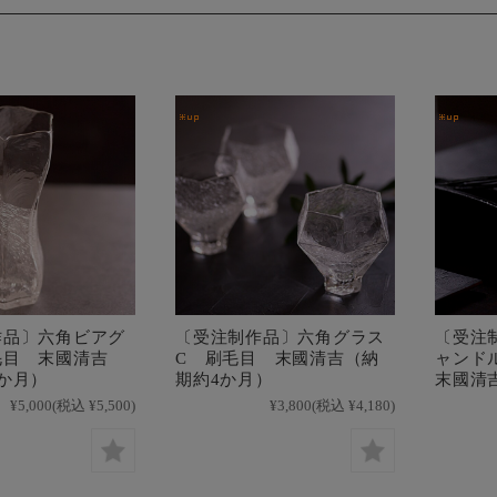
作品〕六角ビアグ
〔受注制作品〕六角グラス
〔受注
毛目 末國清吉
C 刷毛目 末國清吉（納
ャンド
か月）
期約4か月）
末國清
¥5,000
(税込 ¥5,500)
¥3,800
(税込 ¥4,180)