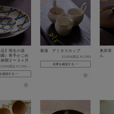
作品】瑛生の器
紫蓮 デミタスカップ
奥田章
陶園）青手かごめ
ん
¥3,900
(税込 ¥4,290)
＊納期２〜３ヶ月
在庫を確認する
3,000
(税込 ¥3,300)
～
を確認する