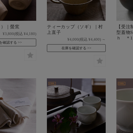
白）｜螢窯
ティーカップ（ソギ）｜村
【受注
上直子
型蓋物S
¥3,800
(税込 ¥4,180)
ｈ ＊1
¥4,000
(税込 ¥4,400)
～
を確認する
在庫を確認する