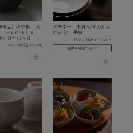
制作品】小野俊 丸
水野幸一 墨貫入(すみかん
 10ｃｍ×6ｃｍ
にゅう) 平鉢
0ヶ月〜12ヶ月
¥4,000
(税込 ¥4,400)
～
¥4,800
(税込 ¥5,280)
在庫を確認する