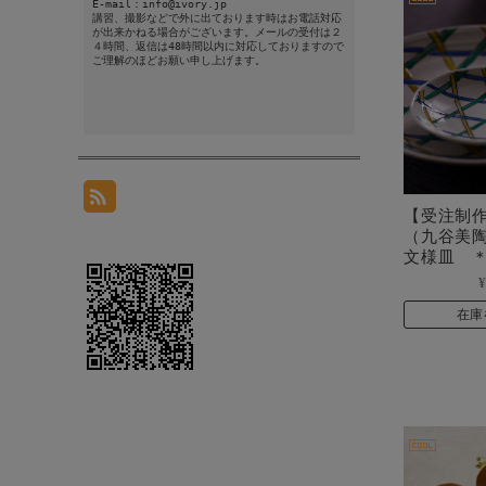
E-mail：info@ivory.jp
講習、撮影などで外に出ております時はお電話対応
が出来かねる場合がございます。メールの受付は２
４時間、返信は48時間以内に対応しておりますので
ご理解のほどお願い申し上げます。
【受注制
（九谷美
文様皿 
¥
在庫