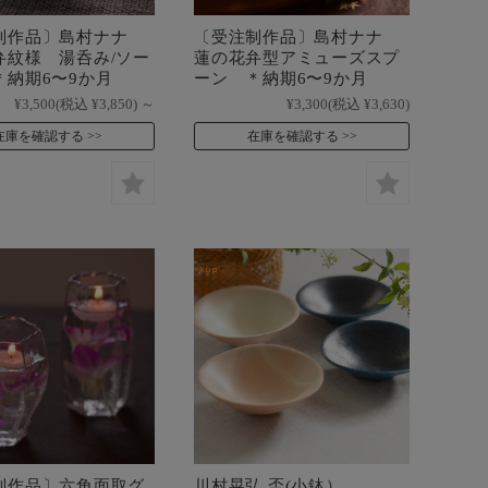
制作品〕島村ナナ
〔受注制作品〕島村ナナ
弁紋様 湯呑み/ソー
蓮の花弁型アミューズスプ
＊納期6〜9か月
ーン ＊納期6〜9か月
¥3,500
(税込 ¥3,850)
～
¥3,300
(税込 ¥3,630)
在庫を確認する
在庫を確認する
制作品〕六角面取グ
川村晃弘 盃(小鉢）