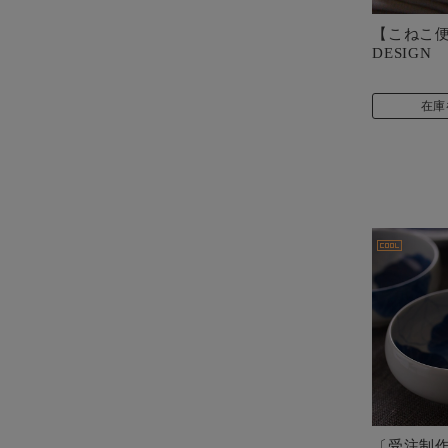
【こねこ便4
DESIG
在庫
〔受注制