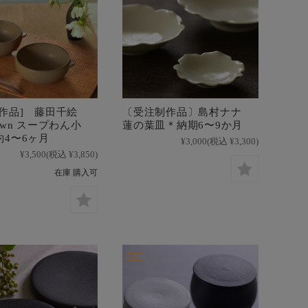
制作品] 藤田千絵
〔受注制作品〕島村ナナ
own スープわん小
蓮の葉皿＊納期6〜9か月
約4〜6ヶ月
¥3,000
(税込 ¥3,300)
¥3,500
(税込 ¥3,850)
在庫 購入可