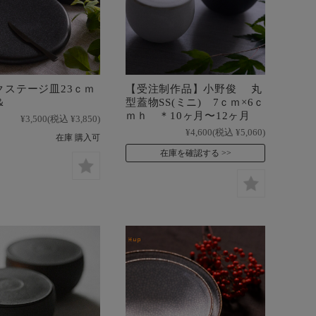
クステージ皿23ｃｍ
【受注制作品】小野俊 丸
＆
型蓋物SS(ミニ) 7ｃｍ×6ｃ
ｍｈ ＊10ヶ月〜12ヶ月
¥3,500
(税込 ¥3,850)
¥4,600
(税込 ¥5,060)
在庫 購入可
在庫を確認する