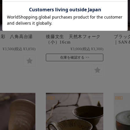
金彩 八角高台湯
後藤文生 天然木フォーク
ブラッ
（小）16cm
｜SAN
¥3,500
(税込 ¥3,850)
¥3,000
(税込 ¥3,300)
在庫を確認する