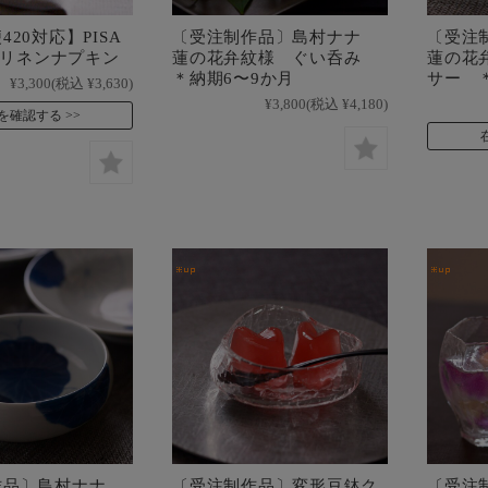
20対応】PISA
〔受注制作品〕島村ナナ
〔受注
N リネンナプキン
蓮の花弁紋様 ぐい呑み
蓮の花
＊納期6〜9か月
サー 
¥3,300
(税込 ¥3,630)
¥3,800
(税込 ¥4,180)
を確認する
作品〕島村ナナ
〔受注制作品〕変形豆鉢ク
〔受注