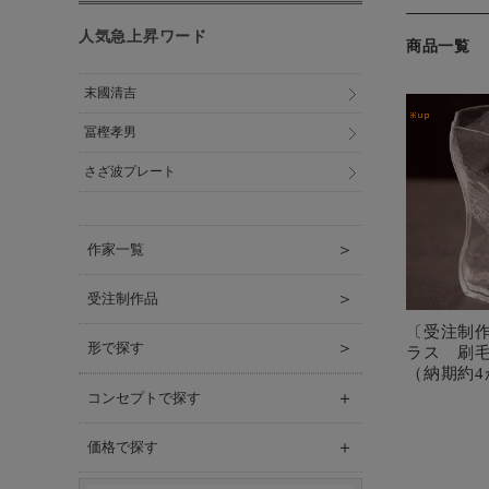
人気急上昇ワード
商品一覧
末國清吉
冨樫孝男
さざ波プレート
＞
作家一覧
＞
受注制作品
〔受注制
＞
形で探す
ラス 刷
（納期約4
＋
コンセプトで探す
＋
価格で探す