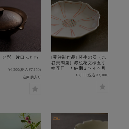
 金彩 片口ふたわ
[受注制作品] 瑛生の器（九
谷美陶園）赤絵花文様五寸
輪花皿 ＊納期３〜４ヶ月
¥6,500
(税込 ¥7,150)
¥3,000
(税込 ¥3,300)
在庫 購入可