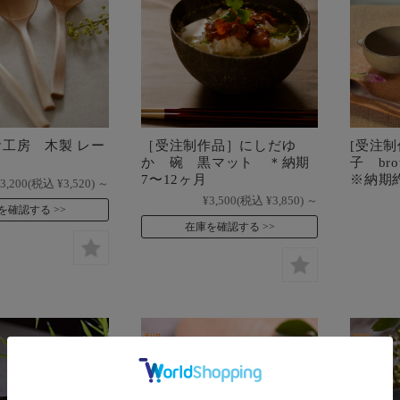
工房 木製 レー
［受注制作品］にしだゆ
[受注
か 碗 黒マット ＊納期
子 br
7〜12ヶ月
※納期
3,200
(税込 ¥3,520)
～
¥3,500
(税込 ¥3,850)
～
を確認する
在庫を確認する