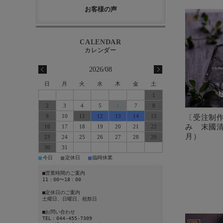
お客様の声
2026/08
日
月
火
水
木
金
土
1
2
3
4
5
6
7
8
〔受注制
9
10
11
12
13
14
15
み 末國清
16
17
18
19
20
21
22
月）
23
24
25
26
27
28
29
30
31
■
■
■
今日
定休日
臨時休業
■営業時間のご案内
11：00〜18：00
■定休日のご案内
土曜日、日曜日、祝祭日
■お問い合わせ
TEL：044-455-7309