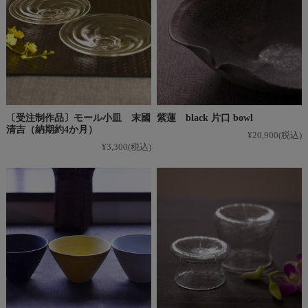
〔受注制作品〕モール小皿 末國
紫蓮 black 片口 bowl
清吉（納期約4か月）
¥20,900
(税込)
¥3,300
(税込)