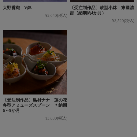
大野香織 V鉢
〔受注制作品〕鼓型小鉢 末國清
吉（納期約4か月）
¥2,640
(税込)
¥3,520
(税込)
〔受注制作品〕島村ナナ 蓮の花
弁型アミューズスプーン ＊納期
6～9か月
¥3,630
(税込)