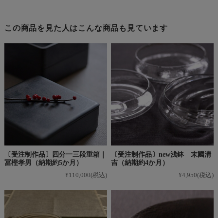
この商品を見た人はこんな商品も見ています
〔受注制作品〕四分一三段重箱｜
〔受注制作品〕new浅鉢 末國清
冨樫孝男（納期約5か月）
吉（納期約4か月）
¥110,000
(税込)
¥4,950
(税込)