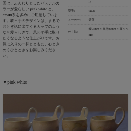
l）
回は、ふんわりとしたパステルカ
ラーが愛らしい pink white と、
型番:
tk129
cream系を多めにご用意していま
メーカー:
紫蓮
す。取っ手のデザインは、まるで
おとぎ話に出てくるカップのよう
幅65mm × 奥行80mm × 高さ75
外寸法:
な可愛らしさで、思わず手に取り
mm
たくなるような仕上がりです。お
気に入りの一杯とともに、心とき
めくひとときをお楽しみくださ
い。
▼pink white