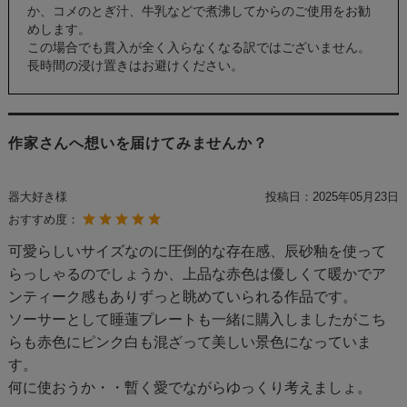
か、コメのとぎ汁、牛乳などで煮沸してからのご使用をお勧
めします。
この場合でも貫入が全く入らなくなる訳ではございません。
長時間の浸け置きはお避けください。
作家さんへ想いを届けてみませんか？
器大好き様
投稿日：
2025年05月23日
おすすめ度：
可愛らしいサイズなのに圧倒的な存在感、辰砂釉を使って
らっしゃるのでしょうか、上品な赤色は優しくて暖かでア
ンティーク感もありずっと眺めていられる作品です。
ソーサーとして睡蓮プレートも一緒に購入しましたがこち
らも赤色にピンク白も混ざって美しい景色になっていま
す。
何に使おうか・・暫く愛でながらゆっくり考えましょ。