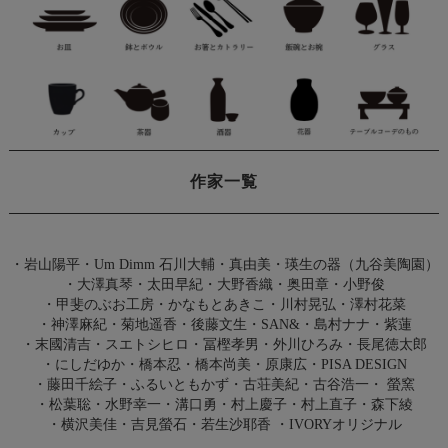
作家一覧
・
岩山陽平
・
Um Dimm 石川大輔・真由美
・
瑛生の器（九谷美陶園）
・
大澤真琴
・
太田早紀
・
大野香織
・
奥田章
・
小野俊
・
甲斐のぶお工房
・
かなもとあきこ
・
川村晃弘
・
澤村花菜
・
神澤麻紀
・
菊地遥香
・
後藤文生
・
SAN&
・
島村ナナ
・
紫蓮
・
末國清吉
・
スエトシヒロ
・
冨樫孝男
・
外川ひろみ
・
長尾徳太郎
・
にしだゆか
・
橋本忍
・
橋本尚美
・
原康広
・
PISA DESIGN
・
藤田千絵子
・
ふるいともかず
・
古荘美紀
・
古谷浩一
・
螢窯
・
松葉聡
・
水野幸一
・
溝口勇
・
村上慶子
・
村上直子
・
森下綾
・
横沢美佳
・
吉見螢石
・
若生沙耶香
・
IVORYオリジナル