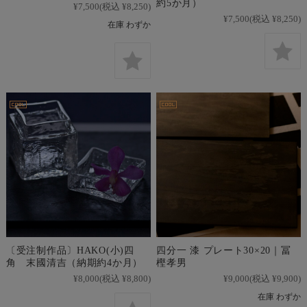
約5か月）
¥7,500
(税込 ¥8,250)
¥7,500
(税込 ¥8,250)
在庫 わずか
〔受注制作品〕HAKO(小)四
四分一 漆 プレート30×20｜冨
角 末國清吉（納期約4か月）
樫孝男
¥8,000
(税込 ¥8,800)
¥9,000
(税込 ¥9,900)
在庫 わずか