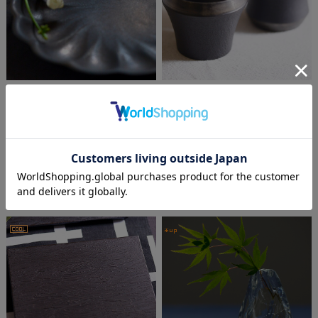
橋本尚美 プレートデイジー
〔受注制作品〕鉄地コップ｜冨
樫孝男（納期約5か月）
¥8,000
(税込 ¥8,800)
¥9,000
(税込 ¥9,900)
～
在庫を確認する
在庫を確認する