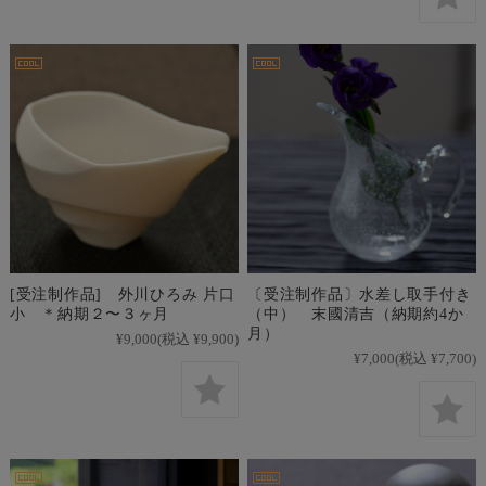
[受注制作品] 外川ひろみ 片口
〔受注制作品〕水差し取手付き
小 ＊納期２〜３ヶ月
（中） 末國清吉（納期約4か
月）
¥9,000
(税込 ¥9,900)
¥7,000
(税込 ¥7,700)