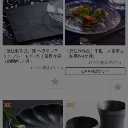
〔受注制作品〕漆 ヘラ目ブラ
〔受注制作品〕平皿 末國清吉
ック プレート30×20｜冨樫孝男
（納期約4か月）
（納期約5か月）
¥5,000
(税込 ¥5,500)
～
¥9,000
(税込 ¥9,900)
在庫を確認する