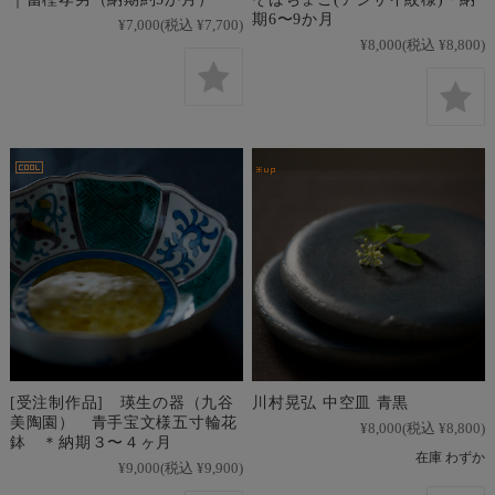
期6〜9か月
¥7,000
(税込 ¥7,700)
¥8,000
(税込 ¥8,800)
[受注制作品] 瑛生の器（九谷
川村晃弘 中空皿 青黒
美陶園） 青手宝文様五寸輪花
¥8,000
(税込 ¥8,800)
鉢 ＊納期３〜４ヶ月
在庫 わずか
¥9,000
(税込 ¥9,900)