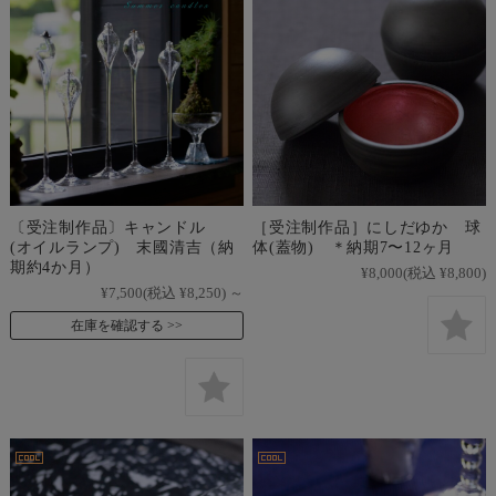
〔受注制作品〕キャンドル
［受注制作品］にしだゆか 球
(オイルランプ) 末國清吉（納
体(蓋物) ＊納期7〜12ヶ月
期約4か月）
¥8,000
(税込 ¥8,800)
¥7,500
(税込 ¥8,250)
～
在庫を確認する