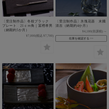
〔受注制作品〕冬枝ブラック
〔受注制作品〕氷塊花器 末國
プレート 21ｃｍ角｜冨樫孝男
清吉（納期約4か月）
（納期約5か月）
¥4,180
(非課税)
～
¥7,000
(税込 ¥7,700)
在庫を確認する