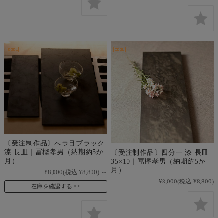
〔受注制作品〕へラ目ブラック
漆 長皿｜冨樫孝男（納期約5か
〔受注制作品〕四分一 漆 長皿
月）
35×10｜冨樫孝男（納期約5か
月）
¥8,000
(税込 ¥8,800)
～
¥8,000
(税込 ¥8,800)
在庫を確認する