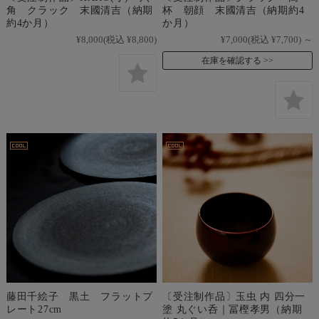
角 クラック 末國清吉（納期
杯 朝顔 末國清吉（納期約4
約4か月）
か月）
¥8,000
(税込 ¥8,800)
¥7,000
(税込 ¥7,700)
～
在庫を確認する
藤田千絵子 黒土 フラットプ
〔受注制作品〕玉虫 内 四分一
レート27cm
塗 丸ぐい呑｜冨樫孝男（納期