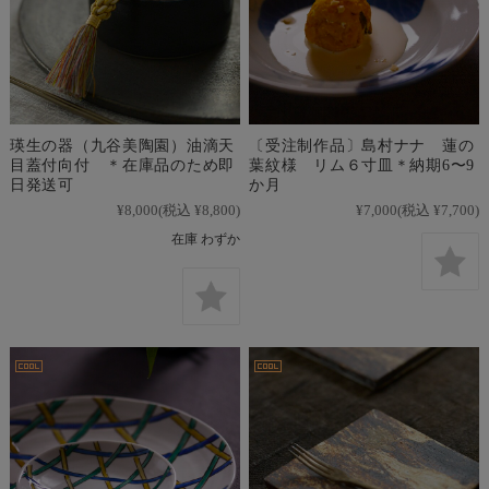
瑛生の器（九谷美陶園）油滴天
〔受注制作品〕島村ナナ 蓮の
目蓋付向付 ＊在庫品のため即
葉紋様 リム６寸皿＊納期6〜9
日発送可
か月
¥8,000
(税込 ¥8,800)
¥7,000
(税込 ¥7,700)
在庫 わずか