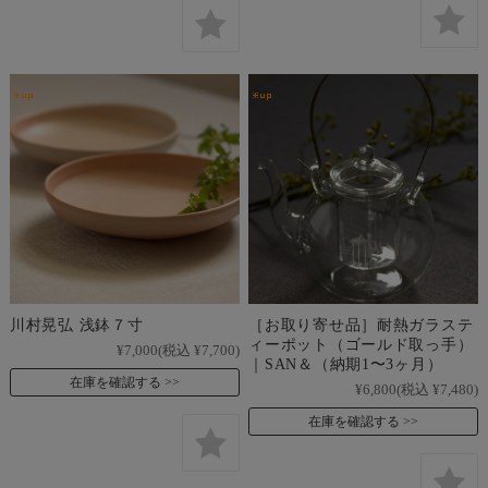
川村晃弘 浅鉢７寸
［お取り寄せ品］耐熱ガラステ
ィーポット（ゴールド取っ手）
¥7,000
(税込 ¥7,700)
｜SAN＆（納期1〜3ヶ月）
在庫を確認する
¥6,800
(税込 ¥7,480)
在庫を確認する