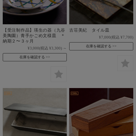
【受注制作品】瑛生の器（九谷
古荘美紀 タイル皿
美陶園）青手かごめ文様皿 ＊
¥7,000
(税込 ¥7,700)
納期２〜３ヶ月
在庫を確認する
¥3,000
(税込 ¥3,300)
～
在庫を確認する