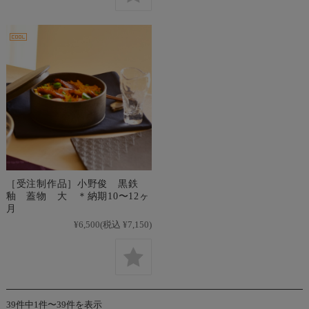
［受注制作品］小野俊 黒鉄
釉 蓋物 大 ＊納期10〜12ヶ
月
¥6,500
(税込 ¥7,150)
39件中1件〜39件を表示