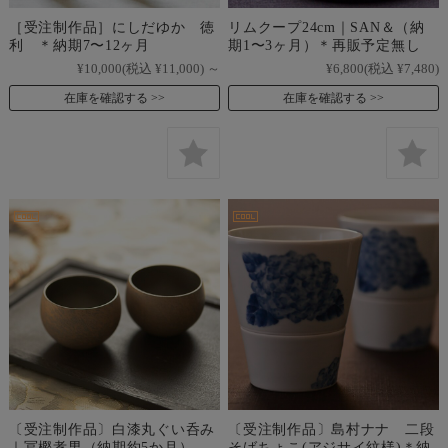
［受注制作品］にしだゆか 徳
リムクープ24cm｜SAN＆（納
利 ＊納期7〜12ヶ月
期1〜3ヶ月）＊再販予定無し
¥10,000
(税込 ¥11,000)
～
¥6,800
(税込 ¥7,480)
在庫を確認する
在庫を確認する
〔受注制作品〕白漆丸ぐい呑み
〔受注制作品〕島村ナナ 二段
｜冨樫孝男（納期約5か月）
そばちょこ(アジサイ紋様)＊納