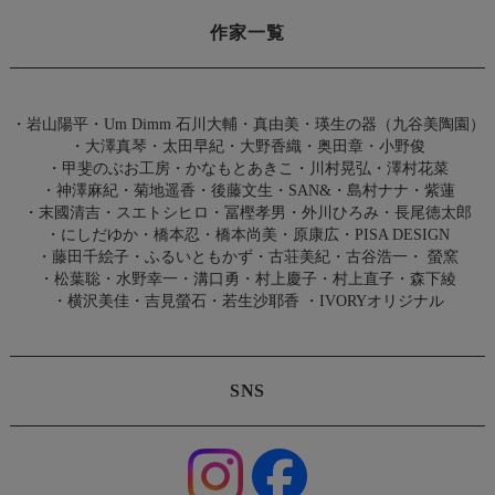
作家一覧
・
岩山陽平
・
Um Dimm 石川大輔・真由美
・
瑛生の器（九谷美陶園）
・
大澤真琴
・
太田早紀
・
大野香織
・
奥田章
・
小野俊
・
甲斐のぶお工房
・
かなもとあきこ
・
川村晃弘
・
澤村花菜
・
神澤麻紀
・
菊地遥香
・
後藤文生
・
SAN&
・
島村ナナ
・
紫蓮
・
末國清吉
・
スエトシヒロ
・
冨樫孝男
・
外川ひろみ
・
長尾徳太郎
・
にしだゆか
・
橋本忍
・
橋本尚美
・
原康広
・
PISA DESIGN
・
藤田千絵子
・
ふるいともかず
・
古荘美紀
・
古谷浩一
・
螢窯
・
松葉聡
・
水野幸一
・
溝口勇
・
村上慶子
・
村上直子
・
森下綾
・
横沢美佳
・
吉見螢石
・
若生沙耶香
・
IVORYオリジナル
SNS