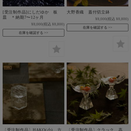
[受注制作品]にしだゆか 板
大野香織 蓋付切立鉢
皿 ＊納期7〜12ヶ月
¥8,000
(税込 ¥8,800)
¥8,000
(税込 ¥8,800)
在庫を確認する
在庫を確認する
〔受注制作品〕HAKO(小) 六
〔受注制作品〕クラック 高