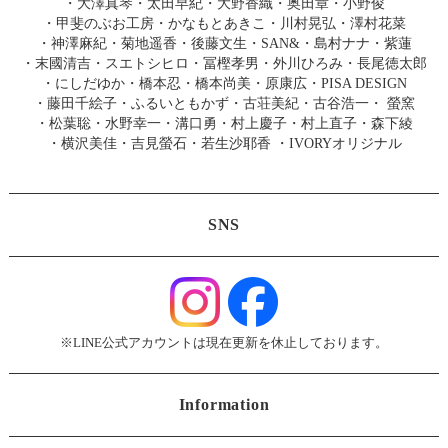
・
大澤真琴
・
太田早紀
・
大野香織
・
奥田章
・
小野俊
・
甲斐のぶお工房
・
かなもとあきこ
・
川村晃弘
・
澤村花菜
・
神澤麻紀
・
菊地遥香
・
後藤文生
・
SAN&
・
島村ナナ
・
紫蓮
・
末國清吉
・
スエトシヒロ
・
冨樫孝男
・
外川ひろみ
・
長尾徳太郎
・
にしだゆか
・
橋本忍
・
橋本尚美
・
原康広
・
PISA DESIGN
・
藤田千絵子
・
ふるいともかず
・
古荘美紀
・
古谷浩一
・
螢窯
・
松葉聡
・
水野幸一
・
溝口勇
・
村上慶子
・
村上直子
・
森下綾
・
横沢美佳
・
吉見螢石
・
若生沙耶香
・
IVORYオリジナル
SNS
※LINE公式アカウントは現在更新を休止しております。
Information