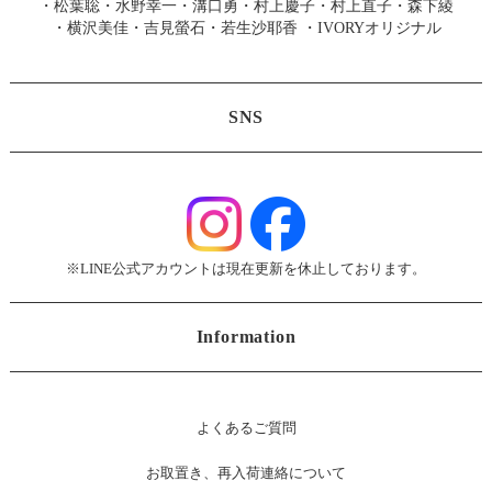
・
松葉聡
・
水野幸一
・
溝口勇
・
村上慶子
・
村上直子
・
森下綾
・
横沢美佳
・
吉見螢石
・
若生沙耶香
・
IVORYオリジナル
SNS
※LINE公式アカウントは現在更新を休止しております。
Information
よくあるご質問
お
取置き、再入荷連絡について