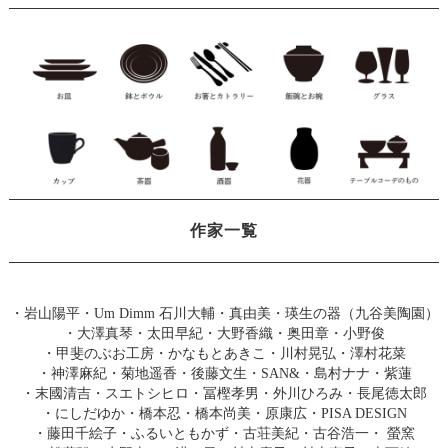
作家一覧
・
岩山陽平
・
Um Dimm 石川大輔・真由美
・
瑛生の器（九谷美陶園）
・
大澤真琴
・
太田早紀
・
大野香織
・
奥田章
・
小野俊
・
甲斐のぶお工房
・
かなもとあきこ
・
川村晃弘
・
澤村花菜
・
神澤麻紀
・
菊地遥香
・
後藤文生
・
SAN&
・
島村ナナ
・
紫蓮
・
末國清吉
・
スエトシヒロ
・
冨樫孝男
・
外川ひろみ
・
長尾徳太郎
・
にしだゆか
・
橋本忍
・
橋本尚美
・
原康広
・
PISA DESIGN
・
藤田千絵子
・
ふるいともかず
・
古荘美紀
・
古谷浩一
・
螢窯