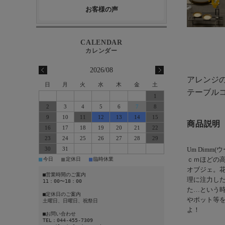
お客様の声
2026/08
アレンジ
日
月
火
水
木
金
土
テーブル
1
2
3
4
5
6
7
8
9
10
11
12
13
14
15
商品説明
16
17
18
19
20
21
22
23
24
25
26
27
28
29
30
31
Um Dimm
■
■
■
今日
定休日
臨時休業
ｃｍほどの
オブジェ。
■営業時間のご案内
理に注力し
11：00〜18：00
た…という
■定休日のご案内
やポット等
土曜日、日曜日、祝祭日
よ！
■お問い合わせ
TEL：044-455-7309