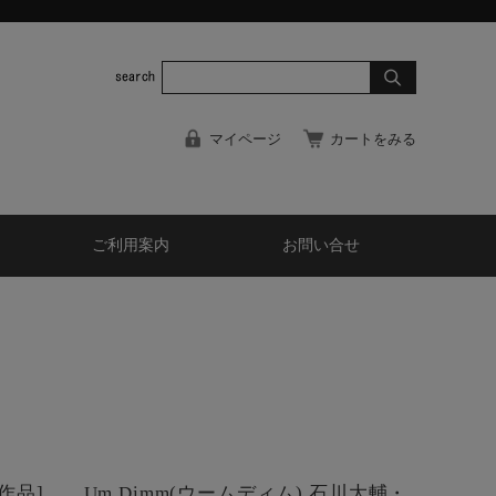
マイページ
カートをみる
ご利用案内
お問い合せ
作品] Um Dimm(ウームディム) 石川大輔・