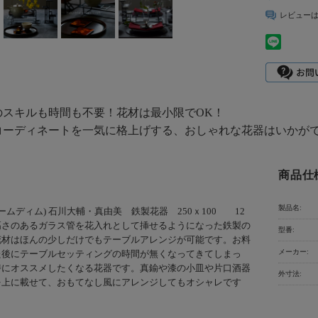
レビュー
のスキルも時間も不要！花材は最小限でOK！
コーディネートを一気に格上げする、おしゃれな花器はいかが
商品仕
製品名:
(ウームディム) 石川大輔・真由美 鉄製花器 250ｘ100 12
高さのあるガラス管を花入れとして挿せるようになった鉄製の
型番:
花材はほんの少しだけでもテーブルアレンジが可能です。お料
メーカー:
た後にテーブルセッティングの時間が無くなってきてしまっ
時にオススメしたくなる花器です。真鍮や漆の小皿や片口酒器
外寸法:
を上に載せて、おもてなし風にアレンジしてもオシャレです