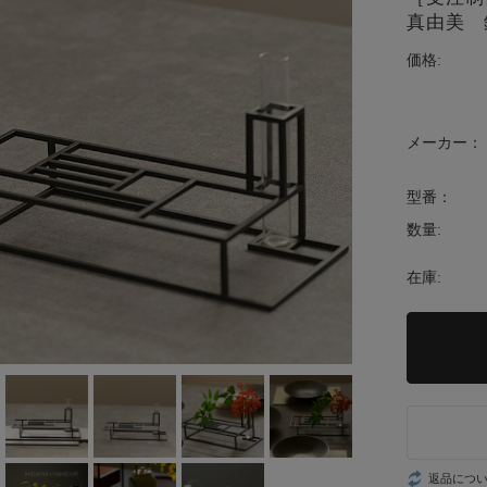
真由美 
価格:
メーカー：
型番：
数量:
在庫:
返品につ