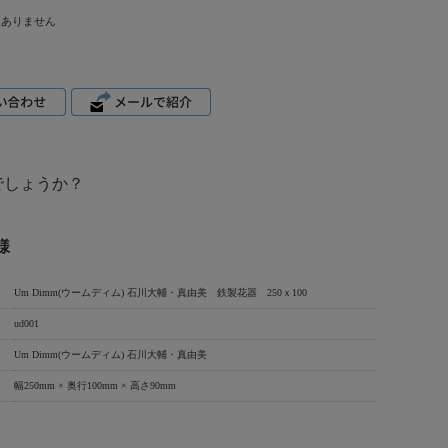
はありません
でしょうか？
様
Um Dimm(ウームディム) 石川大輔・真由美 鉄製花器 250ｘ100
ud001
Um Dimm(ウームディム) 石川大輔・真由美
幅250mm × 奥行100mm × 高さ90mm