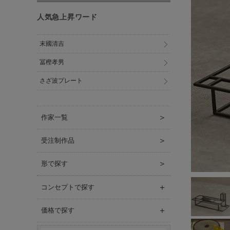
人気急上昇ワード
末國清吉
冨樫孝男
さざ波プレート
＞
作家一覧
＞
受注制作品
＞
形で探す
＋
コンセプトで探す
＋
価格で探す