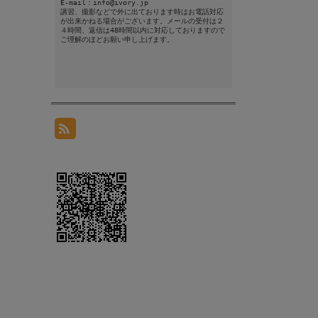
E-mail：info@ivory.jp
講習、撮影などで外に出ております時はお電話対応
が出来かねる場合がございます。メールの受付は２
４時間、返信は48時間以内に対応しておりますので
ご理解のほどお願い申し上げます。