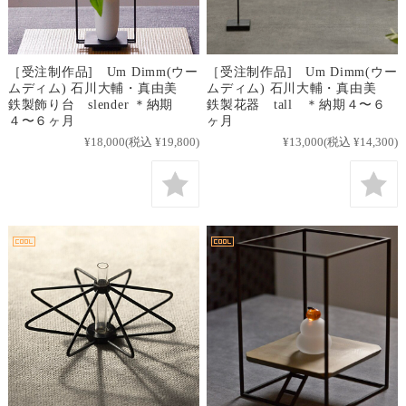
［受注制作品] Um Dimm(ウー
［受注制作品] Um Dimm(ウー
ムディム) 石川大輔・真由美
ムディム) 石川大輔・真由美
鉄製飾り台 slender ＊納期
鉄製花器 tall ＊納期４〜６
４〜６ヶ月
ヶ月
¥18,000
(税込 ¥19,800)
¥13,000
(税込 ¥14,300)