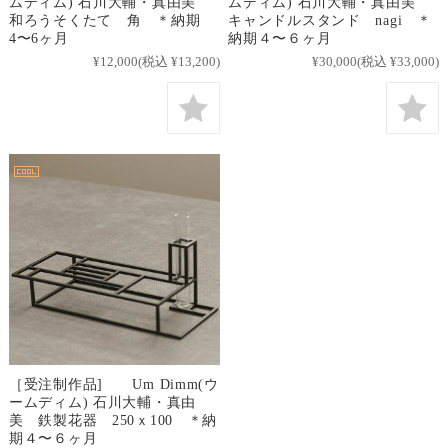
ムディム) 石川大輔・真由美
ムディム) 石川大輔・真由美
和ろうそくたて 角 ＊納期
キャンドルスタンド nagi ＊
4〜6ヶ月
納期４〜６ヶ月
¥12,000
(税込 ¥13,200)
¥30,000
(税込 ¥33,000)
［受注制作品] Um Dimm(ウ
ームディム) 石川大輔・真由
美 鉄製花器 250ｘ100 ＊納
期４〜６ヶ月