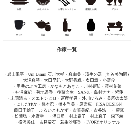
作家一覧
・
岩山陽平
・
Um Dimm 石川大輔・真由美
・
瑛生の器（九谷美陶園）
・
大澤真琴
・
太田早紀
・
大野香織
・
奥田章
・
小野俊
・
甲斐のぶお工房
・
かなもとあきこ
・
川村晃弘
・
澤村花菜
・
神澤麻紀
・
菊地遥香
・
後藤文生
・
SAN&
・
島村ナナ
・
紫蓮
・
末國清吉
・
スエトシヒロ
・
冨樫孝男
・
外川ひろみ
・
長尾徳太郎
・
にしだゆか
・
橋本忍
・
橋本尚美
・
原康広
・
PISA DESIGN
・
藤田千絵子
・
ふるいともかず
・
古荘美紀
・
古谷浩一
・
螢窯
・
松葉聡
・
水野幸一
・
溝口勇
・
村上慶子
・
村上直子
・
森下綾
・
横沢美佳
・
吉見螢石
・
若生沙耶香
・
IVORYオリジナル