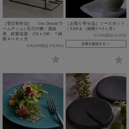
［受注制作品] Um Dimm(ウ
［お取り寄せ品］ソースポット
ームディム) 石川大輔・真由
｜SAN＆（納期1〜3ヶ月）
美 鉄製花器 250ｘ100 ＊納
¥3,500
(税込 ¥3,850)
期４〜６ヶ月
在庫を確認する
¥28,000
(税込 ¥30,800)