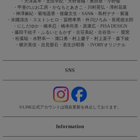
・
大澤真琴
・
太田早紀
・
大野香織
・
奥田章
・
小野俊
・
甲斐のぶお工房
・
かなもとあきこ
・
川村晃弘
・
澤村花菜
・
神澤麻紀
・
菊地遥香
・
後藤文生
・
SAN&
・
島村ナナ
・
紫蓮
・
末國清吉
・
スエトシヒロ
・
冨樫孝男
・
外川ひろみ
・
長尾徳太郎
・
にしだゆか
・
橋本忍
・
橋本尚美
・
原康広
・
PISA DESIGN
・
藤田千絵子
・
ふるいともかず
・
古荘美紀
・
古谷浩一
・
螢窯
・
松葉聡
・
水野幸一
・
溝口勇
・
村上慶子
・
村上直子
・
森下綾
・
横沢美佳
・
吉見螢石
・
若生沙耶香
・
IVORYオリジナル
SNS
※LINE公式アカウントは現在更新を休止しております。
Information