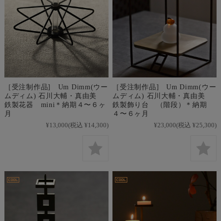
［受注制作品] Um Dimm(ウー
［受注制作品] Um Dimm(ウー
ムディム) 石川大輔・真由美
ムディム) 石川大輔・真由美
鉄製花器 mini＊納期４〜６ヶ
鉄製飾り台 （階段）＊納期
月
４〜６ヶ月
¥13,000
(税込 ¥14,300)
¥23,000
(税込 ¥25,300)