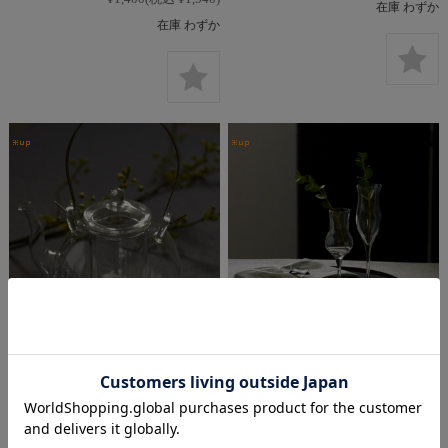
在庫 わずか
在庫 わずか
［お取り寄せ品］耐熱ガラステ
［お取り寄せ品］Grappa グラ
ィーポット（ゴールド取っ手）
ス｜SAN＆（納期1〜3ヶ月）
｜SAN＆（納期1〜3ヶ月）
¥1,300
(税込 ¥1,430)
～
¥6,800
(税込 ¥7,480)
在庫を確認する
在庫を確認する