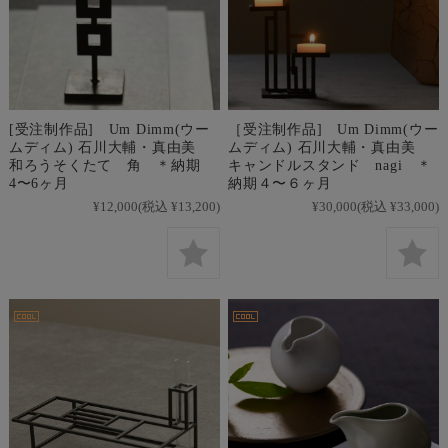
[受注制作品] Um Dimm(ウー
［受注制作品] Um Dimm(ウー
ムディム) 石川大輔・真由美
ムディム) 石川大輔・真由美
和ろうそくたて 角 ＊納期
キャンドルスタンド nagi ＊
4〜6ヶ月
納期４〜６ヶ月
¥12,000
(税込 ¥13,200)
¥30,000
(税込 ¥33,000)