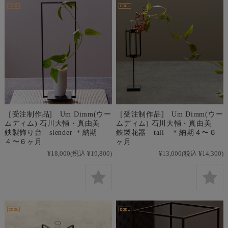
［受注制作品] Um Dimm(ウー
［受注制作品] Um Dimm(ウー
ムディム) 石川大輔・真由美
ムディム) 石川大輔・真由美
鉄製飾り台 slender ＊納期
鉄製花器 tall ＊納期４〜６
４〜６ヶ月
ヶ月
¥18,000
(税込 ¥19,800)
¥13,000
(税込 ¥14,300)