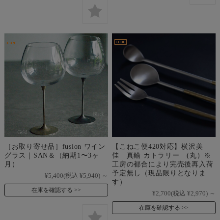
［お取り寄せ品］fusion ワイン
【こねこ便420対応】横沢美
グラス｜SAN＆（納期1〜3ヶ
佳 真鍮 カトラリー (丸）※
月）
工房の都合により完売後再入荷
予定無し（現品限りとなりま
¥5,400
(税込 ¥5,940)
～
す）
在庫を確認する
¥2,700
(税込 ¥2,970)
～
在庫を確認する