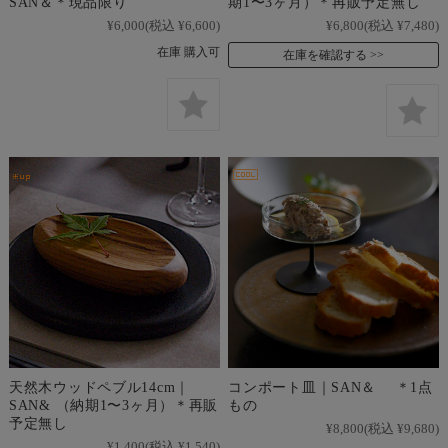
SAN＆＊現品限り
期1〜3ヶ月）＊再販予定無し
¥6,000
(税込 ¥6,600)
¥6,800
(税込 ¥7,480)
在庫 購入可
在庫を確認する
天然木ウッドペブル14cm｜
コンポート皿｜SAN＆ ＊1点
SAN& （納期1〜3ヶ月）＊再販
もの
予定無し
¥8,800
(税込 ¥9,680)
¥1,400
(税込 ¥1,540)