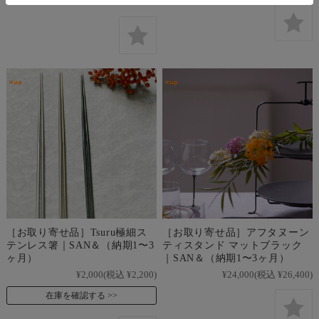
［お取り寄せ品］Tsuru極細ス
［お取り寄せ品］アフタヌーン
テンレス箸｜SAN＆（納期1〜3
ティスタンド マットブラック
ヶ月）
｜SAN＆（納期1〜3ヶ月）
¥2,000
(税込 ¥2,200)
¥24,000
(税込 ¥26,400)
在庫を確認する