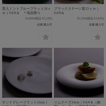
貫入ミントブルーフラット24ｃ
ブラックステージ皿23ｃｍ｜
ｍ｜SAN＆ ＊現品限り
SAN＆
¥4,800
(税込 ¥5,280)
¥3,500
(税込 ¥3,850)
在庫 購入可
在庫 購入可
サンドグレーフラット24cm｜
リムクープ24cm｜SAN＆（納