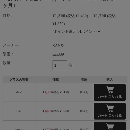
ヶ月）
¥1,300
¥1,700
価格:
(税込 ¥1,430)
～
(税込
¥1,870)
[ポイント還元 14ポイント〜]
メーカー：
SAN&
型番：
san009
数量:
個
グラスの種類
価格
在庫
購入
¥1,300
short
(税込 ¥1,430)
購入可
¥1,400
slim
(税込 ¥1,540)
購入可
¥1,700
spirits
(税込 ¥1,870)
購入可