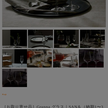
［お取り寄せ品］Grappa グラス｜SAN＆（納期1〜3