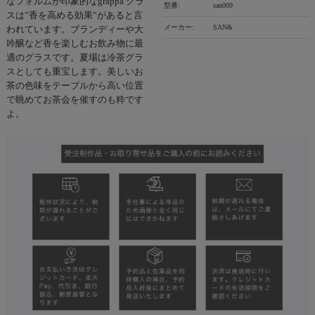
なフォルムが印象的なgrappa グラ
型番:
san009
スは”香を高める効果”があると言
メーカー:
SAN&
われています。ブランディーや大
吟醸など香を楽しむお飲み物に最
適のグラスです。夏場は冷茶グラ
スとしても重宝します。美しいお
茶の色味をテーブルから高い位置
で眺めてお茶会を催すのも粋です
よ。