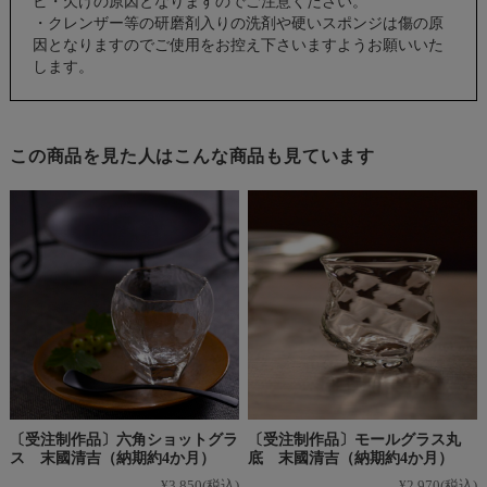
ビ・欠けの原因となりますのでご注意ください。
・クレンザー等の研磨剤入りの洗剤や硬いスポンジは傷の原
因となりますのでご使用をお控え下さいますようお願いいた
します。
この商品を見た人はこんな商品も見ています
〔受注制作品〕六角ショットグラ
〔受注制作品〕モールグラス丸
ス 末國清吉（納期約4か月）
底 末國清吉（納期約4か月）
¥3,850
(税込)
¥2,970
(税込)