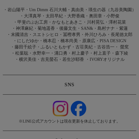
・
岩山陽平
・
Um Dimm 石川大輔・真由美
・
瑛生の器（九谷美陶園）
・
大澤真琴
・
太田早紀
・
大野香織
・
奥田章
・
小野俊
・
甲斐のぶお工房
・
かなもとあきこ
・
川村晃弘
・
澤村花菜
・
神澤麻紀
・
菊地遥香
・
後藤文生
・
SAN&
・
島村ナナ
・
紫蓮
・
末國清吉
・
スエトシヒロ
・
冨樫孝男
・
外川ひろみ
・
長尾徳太郎
・
にしだゆか
・
橋本忍
・
橋本尚美
・
原康広
・
PISA DESIGN
・
藤田千絵子
・
ふるいともかず
・
古荘美紀
・
古谷浩一
・
螢窯
・
松葉聡
・
水野幸一
・
溝口勇
・
村上慶子
・
村上直子
・
森下綾
・
横沢美佳
・
吉見螢石
・
若生沙耶香
・
IVORYオリジナル
SNS
※LINE公式アカウントは現在更新を休止しております。