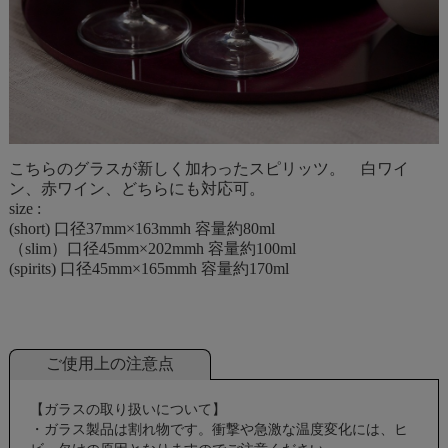
こちらのグラスが新しく加わったスピリッツ。 白ワイ
ン、赤ワイン、どちらにも対応可。
size :
(short) 口径37mm×163mmh 容量約80ml
（slim）口径45mm×202mmh 容量約100ml
(spirits) 口径45mm×165mmh 容量約170ml
ご使用上の注意点
【ガラスの取り扱いについて】
・ガラス製品は割れ物です。衝撃や急激な温度変化には、ヒ