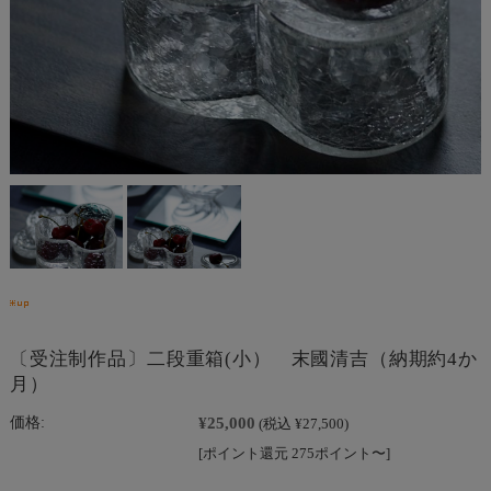
〔受注制作品〕二段重箱(小） 末國清吉（納期約4か
月）
¥25,000
価格:
(税込 ¥27,500)
[ポイント還元 275ポイント〜]