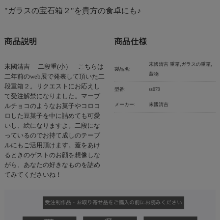
"ガラスの宝石箱２"を貴方の食卓にも♪
商品説明
商品仕様
末國清吉 重箱,ガラスの重箱,
末國清吉 二段重(小） こちらは
製品名:
蓋物
二年前のweb展で発表して頂いた二
段重箱２。リクエストにお応えし
型番:
ss079
て受注解禁になりました。マーブ
メーカー:
末國清吉
ルチョコのようなお菓子やコロコ
ロした豆菓子を中に詰めても可愛
いし、絵になりますよ。二段にな
っているのでお持て成しのテーブ
ルにもご活用頂けます。蓋をあけ
るときのゲストのお顔を想像しな
がら、あなたの好きなものを詰め
てみてくださいね！