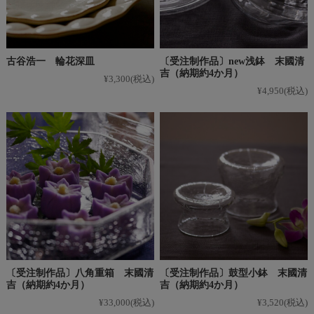
古谷浩一 輪花深皿
〔受注制作品〕new浅鉢 末國清
吉（納期約4か月）
¥3,300
(税込)
¥4,950
(税込)
〔受注制作品〕八角重箱 末國清
〔受注制作品〕鼓型小鉢 末國清
吉（納期約4か月）
吉（納期約4か月）
¥33,000
(税込)
¥3,520
(税込)