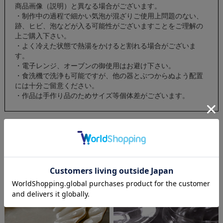
商品画像（説明）と異なる場合がございます。
・制作中の過程で細かい気泡が混ざりご使用上問題のない、
跡、ヒビ、泡などが入る可能性がございますことをご理解の
上ご購入下さい。
・よく冷えた状態で熱湯をかけると割れる場合がございま
す。
・電子レンジ、オーブンの御使用はお避け下さい。
・食洗機で洗浄も可能ですが、他の器とぶつからぬよう配置
には十分ご留意ください。
・作品は手作り品のためサイズ等個体差がございます。
この商品を見た人はこんな商品も見ています