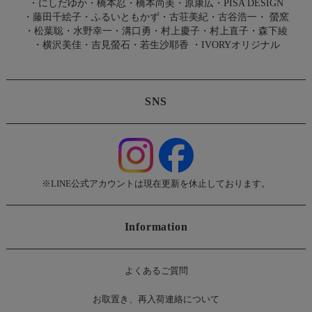
・
にしだゆか
・
橋本忍
・
橋本尚美
・
原康広
・
PISA DESIGN
・
藤田千絵子
・
ふるいともかず
・
古荘美紀
・
古谷浩一
・
螢窯
・
松葉聡
・
水野幸一
・
溝口勇
・
村上慶子
・
村上直子
・
森下綾
・
横沢美佳
・
吉見螢石
・
若生沙耶香
・
IVORYオリジナル
SNS
※LINE公式アカウントは現在更新を休止しております。
Information
よくあるご質問
お
取置き、再入荷連絡について