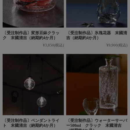
〔受注制作品〕変形豆鉢クラッ
〔受注制作品〕氷塊花器 末國清
ク 末國清吉（納期約4か月）
吉（納期約4か月）
¥3,850
(税込)
¥9,900
(税込)
〔受注制作品〕ペンダントライ
〔受注制作品〕ウォーターサーバ
ト 末國清吉（納期約4か月）
ー500ml クラック 末國清吉