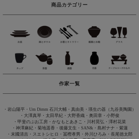
商品カテゴリー
作家一覧
・
岩山陽平
・
Um Dimm 石川大輔・真由美
・
瑛生の器（九谷美陶園）
・
大澤真琴
・
太田早紀
・
大野香織
・
奥田章
・
小野俊
・
甲斐のぶお工房
・
かなもとあきこ
・
川村晃弘
・
澤村花菜
・
神澤麻紀
・
菊地遥香
・
後藤文生
・
SAN&
・
島村ナナ
・
紫蓮
・
末國清吉
・
スエトシヒロ
・
冨樫孝男
・
外川ひろみ
・
長尾徳太郎