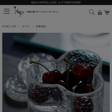
税込20,000円以上お買い上げで送料当店負担
IVORY TOP
ガラス
末國清吉