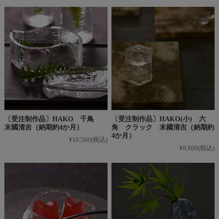
〔受注制作品〕HAKO 千鳥
〔受注制作品〕HAKO(小) 六
末國清吉（納期約4か月）
角 クラック 末國清吉（納期約
4か月）
¥16,500
(税込)
¥8,800
(税込)