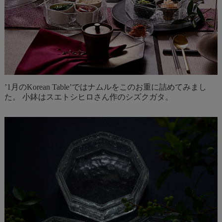
’1月のKorean Table’ではナムルをこのお重に詰めてみまし
た。 小鉢はスエトシヒロさん作のシズクガタ。