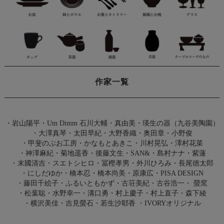
作家一覧
・
岩山陽平
・
Um Dimm 石川大輔・真由美
・
瑛生の器（九谷美陶園）
・
大澤真琴
・
太田早紀
・
大野香織
・
奥田章
・
小野俊
・
甲斐のぶお工房
・
かなもとあきこ
・
川村晃弘
・
澤村花菜
・
神澤麻紀
・
菊地遥香
・
後藤文生
・
SAN&
・
島村ナナ
・
紫蓮
・
末國清吉
・
スエトシヒロ
・
冨樫孝男
・
外川ひろみ
・
長尾徳太郎
・
にしだゆか
・
橋本忍
・
橋本尚美
・
原康広
・
PISA DESIGN
・
藤田千絵子
・
ふるいともかず
・
古荘美紀
・
古谷浩一
・
螢窯
・
松葉聡
・
水野幸一
・
溝口勇
・
村上慶子
・
村上直子
・
森下綾
・
横沢美佳
・
吉見螢石
・
若生沙耶香
・
IVORYオリジナル