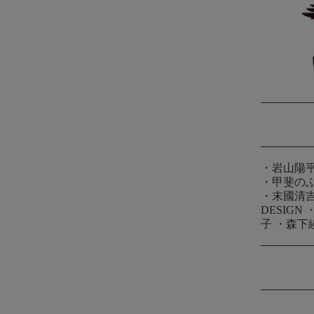
・
岩山陽
・
甲斐の
・
末國清
DESIGN
子
・
森下