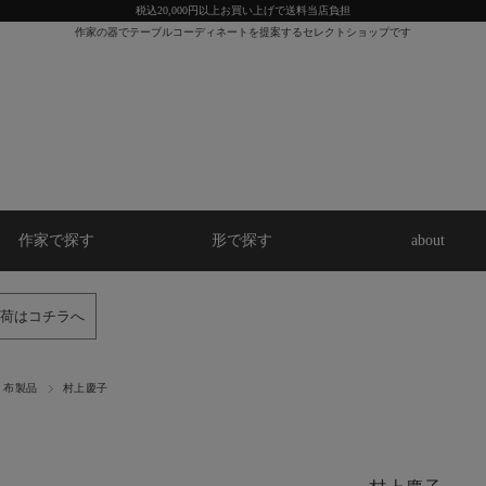
税込20,000円以上お買い上げで送料当店負担
作家の器でテーブルコーディネートを提案するセレクトショップです
作家で探す
形で探す
about
荷はコチラへ
布製品
村上慶子