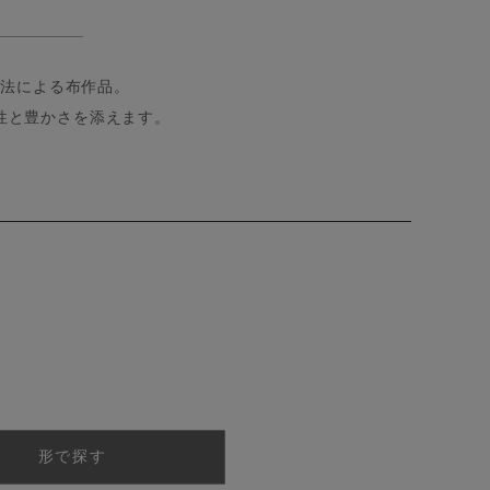
技法による布作品。
性と豊かさを添えます。
形で探す