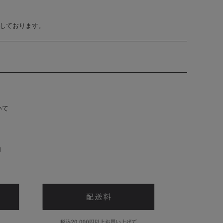
止しております。
いて
内