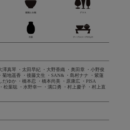
大澤真琴
・
太田早紀
・
大野香織
・
奥田章
・
小野俊
・
菊地遥香
・
後藤文生
・
SAN&
・
島村ナナ
・
紫蓮
しだゆか
・
橋本忍
・
橋本尚美
・
原康広
・
PISA
・
松葉聡
・
水野幸一
・
溝口勇
・
村上慶子
・
村上直