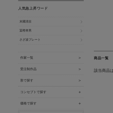
人気急上昇ワード
末國清吉
冨樫孝男
さざ波プレート
＞
作家一覧
商品一覧
＞
受注制作品
該当商品
＞
形で探す
＋
コンセプトで探す
＋
価格で探す