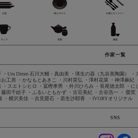
作家一覧
平
・
Um Dimm 石川大輔・真由美
・
瑛生の器（九谷美陶園）
・
ぶお工房
・
かなもとあきこ
・
川村晃弘
・
澤村花菜
・
神澤麻紀
吉
・
スエトシヒロ
・
冨樫孝男
・
外川ひろみ
・
長尾徳太郎
・
に
・
藤田千絵子
・
ふるいともかず
・
古荘美紀
・
古谷浩一
・
螢窯
綾
・
横沢美佳
・
吉見螢石
・
若生沙耶香
・
IVORYオリジナル
SNS