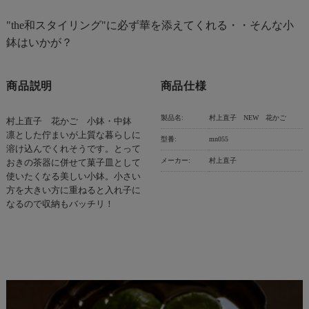
"the和スタイリング"に必ず華を添えてくれる・・そんな小
鉢はいかが？
商品説明
商品仕様
製品名:
村上直子 NEW 花かご
村上直子 花かご 小鉢・中鉢
凛とした佇まいが上質な暮らしに
型番:
mn055
溶け込んでくれそうです。とって
メーカー:
村上直子
おきの茶器に併せて菓子皿として
使いたくなる美しい小鉢。小さい
方を大きい方に重ねると入れ子に
なるので収納もバッチリ！