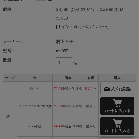
¥3,000
¥4,600
価格:
(税込 ¥3,300)
～
(税込
¥5,060)
[ポイント還元 33ポイント〜]
メーカー：
村上直子
型番：
mn055
数量:
個
サイズ
色
価格
在庫
購入
¥4,400
鉄サビ
(税込 ¥4,840)
購入不可
¥4,400
アンティークshiromoegi
(税込 ¥4,840)
購入可
(大）
¥4,400
moegi(灰)
(税込 ¥4,840)
購入可