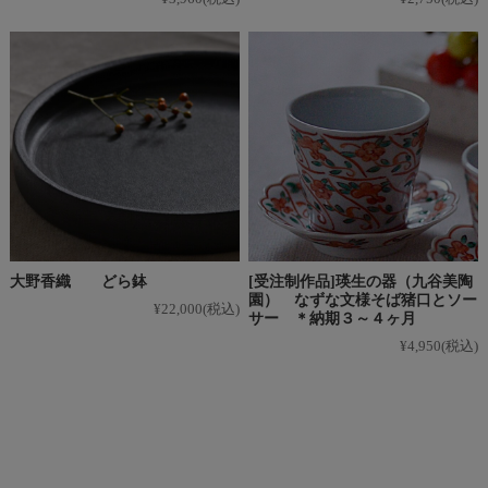
大野香織 どら鉢
[受注制作品]瑛生の器（九谷美陶
園） なずな文様そば猪口とソー
¥22,000
(税込)
サー ＊納期３～４ヶ月
¥4,950
(税込)