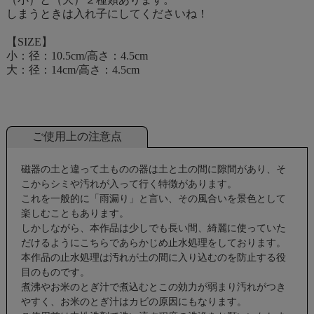
しまうときは入れ子にしてくださいね！
【SIZE】
小：径：10.5cm/高さ：4.5cm
大：径：14cm/高さ：4.5cm
ご使用上の注意点
磁器の土と違って土ものの器は土と土の間に隙間があり、そ
こからシミや汚れが入って行く特徴があります。
これを一般的に「雨漏り」と言い、その風合いを景色として
楽しむこともあります。
しかしながら、本作品は少しでも長い間、綺麗に使っていた
だけるようにこちらであらかじめ止水処理をしております。
本作品の止水処理は汚れが土の間に入り込むのを防止する役
目のものです。
煮沸やお米のとぎ汁で煮込むとこの効力が弱まり汚れがつき
やすく、お米のとぎ汁はカビの原因にもなります。