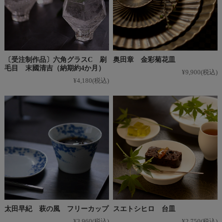
〔受注制作品〕六角グラスC 刷
奥田章 金彩菊花皿
毛目 末國清吉（納期約4か月）
¥9,900
(税込)
¥4,180
(税込)
太田早紀 萩の風 フリーカップ
スエトシヒロ 台皿
¥3,960
(税込)
¥2,750
(税込)