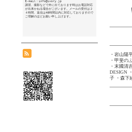
E-mail：info@ivory.jp
講習、撮影などで外に出ております時はお電話対応
が出来かねる場合がございます。メールの受付は２
４時間、返信は48時間以内に対応しておりますので
ご理解のほどお願い申し上げます。
・
岩山陽
・
甲斐の
・
末國清
DESIGN
子
・
森下