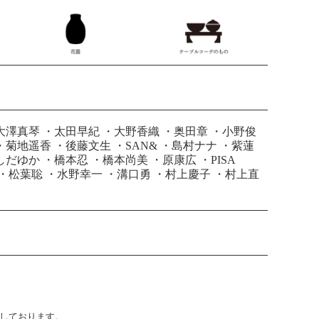
大澤真琴
・
太田早紀
・
大野香織
・
奥田章
・
小野俊
・
菊地遥香
・
後藤文生
・
SAN&
・
島村ナナ
・
紫蓮
しだゆか
・
橋本忍
・
橋本尚美
・
原康広
・
PISA
・
松葉聡
・
水野幸一
・
溝口勇
・
村上慶子
・
村上直
止しております。