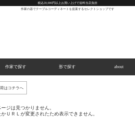
税込20,000円以上お買い上げで送料当店負担
作家の器でテーブルコーディネートを提案するセレクトショップです
作家で探す
形で探す
about
荷はコチラへ
ページは見つかりません。
たかＵＲＬが変更されたため表示できません。