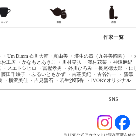
作家一覧
平
・
Um Dimm 石川大輔・真由美
・
瑛生の器（九谷美陶園）
・
ぶお工房
・
かなもとあきこ
・
川村晃弘
・
澤村花菜
・
神澤麻紀
吉
・
スエトシヒロ
・
冨樫孝男
・
外川ひろみ
・
長尾徳太郎
・
に
・
藤田千絵子
・
ふるいともかず
・
古荘美紀
・
古谷浩一
・
螢窯
綾
・
横沢美佳
・
吉見螢石
・
若生沙耶香
・
IVORYオリジナル
SNS
※LINE公式アカウントは現在更新を休