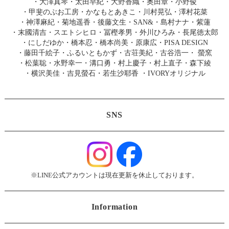
・
大澤真琴
・
太田早紀
・
大野香織
・
奥田章
・
小野俊
・
甲斐のぶお工房
・
かなもとあきこ
・
川村晃弘
・
澤村花菜
・
神澤麻紀
・
菊地遥香
・
後藤文生
・
SAN&
・
島村ナナ
・
紫蓮
・
末國清吉
・
スエトシヒロ
・
冨樫孝男
・
外川ひろみ
・
長尾徳太郎
・
にしだゆか
・
橋本忍
・
橋本尚美
・
原康広
・
PISA DESIGN
・
藤田千絵子
・
ふるいともかず
・
古荘美紀
・
古谷浩一
・
螢窯
・
松葉聡
・
水野幸一
・
溝口勇
・
村上慶子
・
村上直子
・
森下綾
・
横沢美佳
・
吉見螢石
・
若生沙耶香
・
IVORYオリジナル
SNS
※LINE公式アカウントは現在更新を休止しております。
Information