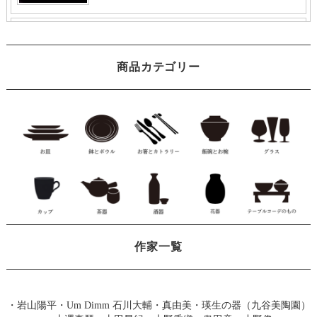
商品カテゴリー
作家一覧
・
岩山陽平
・
Um Dimm 石川大輔・真由美
・
瑛生の器（九谷美陶園）