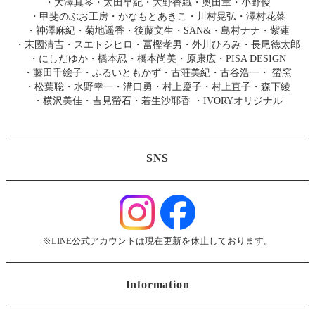
・
大澤真琴
・
太田早紀
・
大野香織
・
奥田章
・
小野俊
・
甲斐のぶお工房
・
かなもとあきこ
・
川村晃弘
・
澤村花菜
・
神澤麻紀
・
菊地遥香
・
後藤文生
・
SAN&
・
島村ナナ
・
紫蓮
・
末國清吉
・
スエトシヒロ
・
冨樫孝男
・
外川ひろみ
・
長尾徳太郎
・
にしだゆか
・
橋本忍
・
橋本尚美
・
原康広
・
PISA DESIGN
・
藤田千絵子
・
ふるいともかず
・
古荘美紀
・
古谷浩一
・
螢窯
・
松葉聡
・
水野幸一
・
溝口勇
・
村上慶子
・
村上直子
・
森下綾
・
横沢美佳
・
吉見螢石
・
若生沙耶香
・
IVORYオリジナル
SNS
※LINE公式アカウントは現在更新を休止しております。
Information