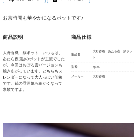
お茶時間も華やかになるポットです♪
商品説明
商品仕様
大野香織 あたら夜 鎬ポッ
大野香織 縞ポット いつもは、
製品名:
ト
あたら夜(黒)のポットが主流でした
が、今回はおぼろ雲バージョンも
型番:
op092
焼きあがっています。どちらもス
メーカー:
大野香織
レンダーになって大人っぽい印象
です。鎬の雰囲気も細かくなって
素敵ですよ。