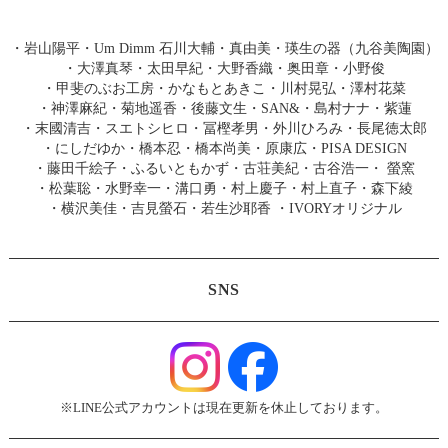
・
岩山陽平
・
Um Dimm 石川大輔・真由美
・
瑛生の器（九谷美陶園）
・
大澤真琴
・
太田早紀
・
大野香織
・
奥田章
・
小野俊
・
甲斐のぶお工房
・
かなもとあきこ
・
川村晃弘
・
澤村花菜
・
神澤麻紀
・
菊地遥香
・
後藤文生
・
SAN&
・
島村ナナ
・
紫蓮
・
末國清吉
・
スエトシヒロ
・
冨樫孝男
・
外川ひろみ
・
長尾徳太郎
・
にしだゆか
・
橋本忍
・
橋本尚美
・
原康広
・
PISA DESIGN
・
藤田千絵子
・
ふるいともかず
・
古荘美紀
・
古谷浩一
・
螢窯
・
松葉聡
・
水野幸一
・
溝口勇
・
村上慶子
・
村上直子
・
森下綾
・
横沢美佳
・
吉見螢石
・
若生沙耶香
・
IVORYオリジナル
SNS
※LINE公式アカウントは現在更新を休止しております。