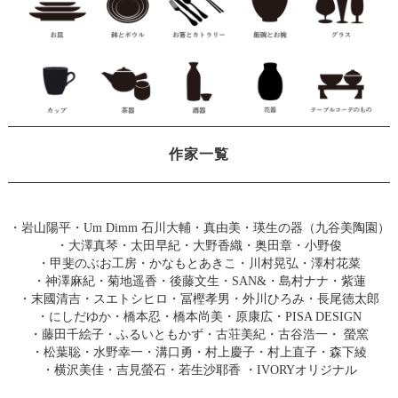
作家一覧
・
岩山陽平
・
Um Dimm 石川大輔・真由美
・
瑛生の器（九谷美陶園）
・
大澤真琴
・
太田早紀
・
大野香織
・
奥田章
・
小野俊
・
甲斐のぶお工房
・
かなもとあきこ
・
川村晃弘
・
澤村花菜
・
神澤麻紀
・
菊地遥香
・
後藤文生
・
SAN&
・
島村ナナ
・
紫蓮
・
末國清吉
・
スエトシヒロ
・
冨樫孝男
・
外川ひろみ
・
長尾徳太郎
・
にしだゆか
・
橋本忍
・
橋本尚美
・
原康広
・
PISA DESIGN
・
藤田千絵子
・
ふるいともかず
・
古荘美紀
・
古谷浩一
・
螢窯
・
松葉聡
・
水野幸一
・
溝口勇
・
村上慶子
・
村上直子
・
森下綾
・
横沢美佳
・
吉見螢石
・
若生沙耶香
・
IVORYオリジナル