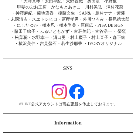
・
大澤真琴
・
太田早紀
・
大野香織
・
奥田章
・
小野俊
・
甲斐のぶお工房
・
かなもとあきこ
・
川村晃弘
・
澤村花菜
・
神澤麻紀
・
菊地遥香
・
後藤文生
・
SAN&
・
島村ナナ
・
紫蓮
・
末國清吉
・
スエトシヒロ
・
冨樫孝男
・
外川ひろみ
・
長尾徳太郎
・
にしだゆか
・
橋本忍
・
橋本尚美
・
原康広
・
PISA DESIGN
・
藤田千絵子
・
ふるいともかず
・
古荘美紀
・
古谷浩一
・
螢窯
・
松葉聡
・
水野幸一
・
溝口勇
・
村上慶子
・
村上直子
・
森下綾
・
横沢美佳
・
吉見螢石
・
若生沙耶香
・
IVORYオリジナル
SNS
※LINE公式アカウントは現在更新を休止しております。
Information