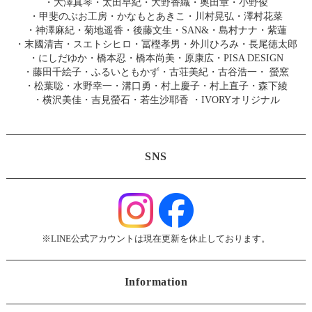
・
大澤真琴
・
太田早紀
・
大野香織
・
奥田章
・
小野俊
・
甲斐のぶお工房
・
かなもとあきこ
・
川村晃弘
・
澤村花菜
・
神澤麻紀
・
菊地遥香
・
後藤文生
・
SAN&
・
島村ナナ
・
紫蓮
・
末國清吉
・
スエトシヒロ
・
冨樫孝男
・
外川ひろみ
・
長尾徳太郎
・
にしだゆか
・
橋本忍
・
橋本尚美
・
原康広
・
PISA DESIGN
・
藤田千絵子
・
ふるいともかず
・
古荘美紀
・
古谷浩一
・
螢窯
・
松葉聡
・
水野幸一
・
溝口勇
・
村上慶子
・
村上直子
・
森下綾
・
横沢美佳
・
吉見螢石
・
若生沙耶香
・
IVORYオリジナル
SNS
※LINE公式アカウントは現在更新を休止しております。
Information