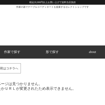
税込20,000円以上お買い上げで送料当店負担
作家の器でテーブルコーディネートを提案するセレクトショップです
作家で探す
形で探す
about
荷はコチラへ
ページは見つかりません。
たかＵＲＬが変更されたため表示できません。