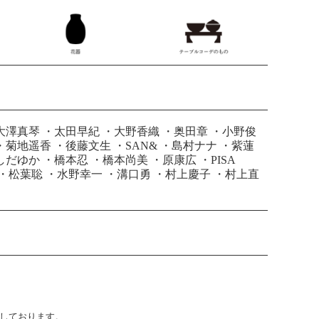
大澤真琴
・
太田早紀
・
大野香織
・
奥田章
・
小野俊
・
菊地遥香
・
後藤文生
・
SAN&
・
島村ナナ
・
紫蓮
しだゆか
・
橋本忍
・
橋本尚美
・
原康広
・
PISA
・
松葉聡
・
水野幸一
・
溝口勇
・
村上慶子
・
村上直
止しております。