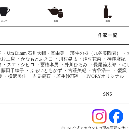
作家一覧
平
・
Um Dimm 石川大輔・真由美
・
瑛生の器（九谷美陶園）
・
ぶお工房
・
かなもとあきこ
・
川村晃弘
・
澤村花菜
・
神澤麻紀
吉
・
スエトシヒロ
・
冨樫孝男
・
外川ひろみ
・
長尾徳太郎
・
に
・
藤田千絵子
・
ふるいともかず
・
古荘美紀
・
古谷浩一
・
螢窯
綾
・
横沢美佳
・
吉見螢石
・
若生沙耶香
・
IVORYオリジナル
SNS
※LINE公式アカウントは現在更新を休