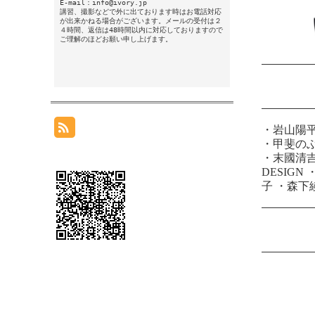
E-mail：info@ivory.jp
講習、撮影などで外に出ております時はお電話対応
が出来かねる場合がございます。メールの受付は２
４時間、返信は48時間以内に対応しておりますので
ご理解のほどお願い申し上げます。
・
岩山陽
・
甲斐の
・
末國清
DESIGN
子
・
森下