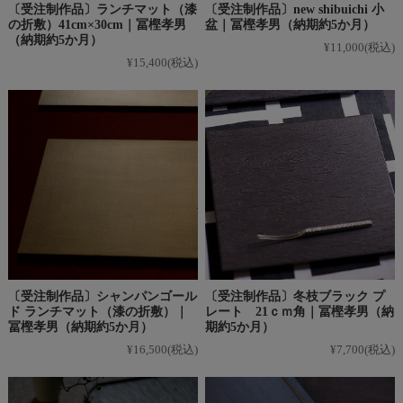
〔受注制作品〕ランチマット（漆
〔受注制作品〕new shibuichi 小
の折敷）41cm×30cm｜冨樫孝男
盆｜冨樫孝男（納期約5か月）
（納期約5か月）
¥11,000
(税込)
¥15,400
(税込)
〔受注制作品〕シャンパンゴール
〔受注制作品〕冬枝ブラック プ
ド ランチマット（漆の折敷）｜
レート 21ｃｍ角｜冨樫孝男（納
冨樫孝男（納期約5か月）
期約5か月）
¥16,500
(税込)
¥7,700
(税込)