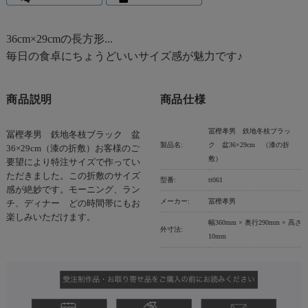
36cm×29cmの長方形...
毎日の食卓にちょうどいいサイズ感が魅力です♪
商品説明
商品仕様
冨樫孝男 鉄地冬枝ブラッ
冨樫孝男 鉄地冬枝ブラック 盆
製品名:
ク 盆36×29cm （漆の折
36×29cm（漆の折敷）お客様のご
敷）
要望により特注サイズで作ってい
ただきました。この折敷のサイズ
型番:
tt061
感が絶妙です。モーニング、ラン
メーカー:
冨樫孝男
チ、ディナー どの時間帯にもお
楽しみいただけます。
幅360mm × 奥行290mm × 高さ
外寸法:
10mm