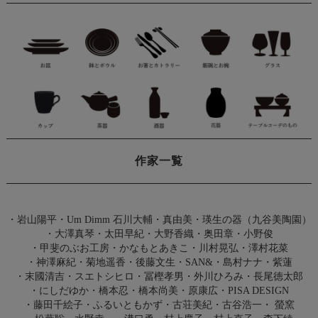
作家一覧
・
岩山陽平
・
Um Dimm 石川大輔・真由美
・
瑛生の器（九谷美陶園）
・
大澤真琴
・
太田早紀
・
大野香織
・
奥田章
・
小野俊
・
甲斐のぶお工房
・
かなもとあきこ
・
川村晃弘
・
澤村花菜
・
神澤麻紀
・
菊地遥香
・
後藤文生
・
SAN&
・
島村ナナ
・
紫蓮
・
末國清吉
・
スエトシヒロ
・
冨樫孝男
・
外川ひろみ
・
長尾徳太郎
・
にしだゆか
・
橋本忍
・
橋本尚美
・
原康広
・
PISA DESIGN
・
藤田千絵子
・
ふるいともかず
・
古荘美紀
・
古谷浩一
・
螢窯