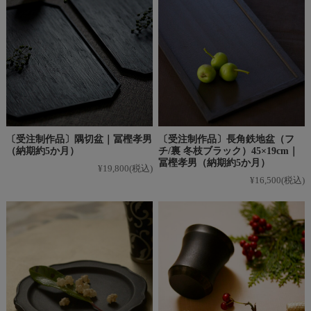
〔受注制作品〕隅切盆｜冨樫孝男
〔受注制作品〕長角鉄地盆（フ
（納期約5か月）
チ/裏 冬枝ブラック）45×19cm｜
冨樫孝男（納期約5か月）
¥19,800
(税込)
¥16,500
(税込)