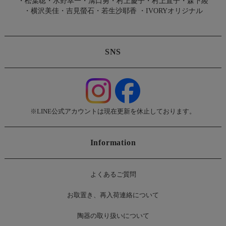
・
松葉聡
・
水野幸一
・
溝口勇
・
村上慶子
・
村上直子
・
森下綾
・
横沢美佳
・
吉見螢石
・
若生沙耶香
・
IVORYオリジナル
SNS
※LINE公式アカウントは現在更新を休止しております。
Information
よくあるご質問
お
取置き、再入荷連絡について
陶器の取り扱いについて