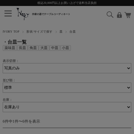
税込20,000円以上お買い上げで送料当店負担
IVORY TOP
形状/サイズで探す
皿
台皿
・台皿一覧
薬味皿
長皿
角皿
大皿
中皿
小皿
表示切替：
並び順：
在庫：
6件中1件〜6件を表示