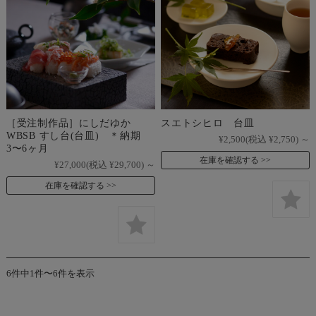
［受注制作品］にしだゆか
スエトシヒロ 台皿
WBSB すし台(台皿) ＊納期
¥2,500
(税込 ¥2,750)
～
3〜6ヶ月
在庫を確認する
¥27,000
(税込 ¥29,700)
～
在庫を確認する
6件中1件〜6件を表示