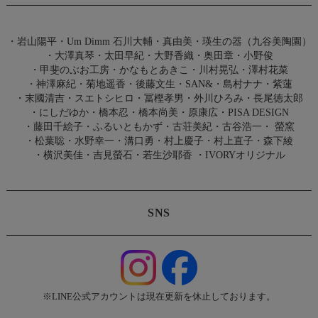
・
岩山陽平
・
Um Dimm 石川大輔・真由美
・
瑛生の器（九谷美陶園）
・
大澤真琴
・
太田早紀
・
大野香織
・
奥田章
・
小野俊
・
甲斐のぶお工房
・
かなもとあきこ
・
川村晃弘
・
澤村花菜
・
神澤麻紀
・
菊地遥香
・
後藤文生
・
SAN&
・
島村ナナ
・
紫蓮
・
末國清吉
・
スエトシヒロ
・
冨樫孝男
・
外川ひろみ
・
長尾徳太郎
・
にしだゆか
・
橋本忍
・
橋本尚美
・
原康広
・
PISA DESIGN
・
藤田千絵子
・
ふるいともかず
・
古荘美紀
・
古谷浩一
・
螢窯
・
松葉聡
・
水野幸一
・
溝口勇
・
村上慶子
・
村上直子
・
森下綾
・
横沢美佳
・
吉見螢石
・
若生沙耶香
・
IVORYオリジナル
SNS
※LINE公式アカウントは現在更新を休止しております。