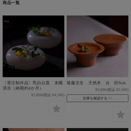
商品一覧
〔受注制作品〕乳白台皿 末國
後藤文生 天然木 台 径9cm
清吉（納期約4か月）
¥5,000
(税込 ¥5,500)
¥3,800
(税込 ¥4,180)
在庫を確認する