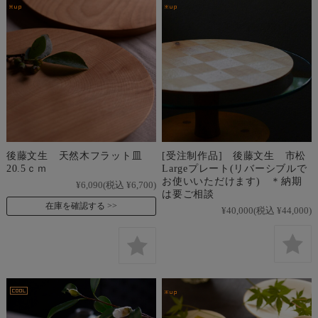
後藤文生 天然木フラット皿
[受注制作品] 後藤文生 市松
20.5ｃｍ
Largeプレート(リバーシブルで
お使いいただけます) ＊納期
¥6,090
(税込 ¥6,700)
は要ご相談
在庫を確認する
¥40,000
(税込 ¥44,000)