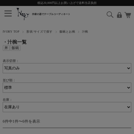
税込20,000円以上お買い上げで送料当店負担
IVORY TOP
形状/サイズで探す
飯碗とお椀
汁椀
・汁椀一覧
丼
飯碗
表示切替：
並び順：
在庫：
6件中1件〜6件を表示