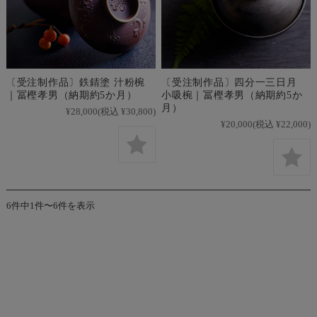
〔受注制作品〕鉄錆塗 汁粉椀
〔受注制作品〕四分一三日月
｜冨樫孝男（納期約5か月）
小吸椀｜冨樫孝男（納期約5か
月）
¥28,000
(税込 ¥30,800)
¥20,000
(税込 ¥22,000)
6件中1件〜6件を表示