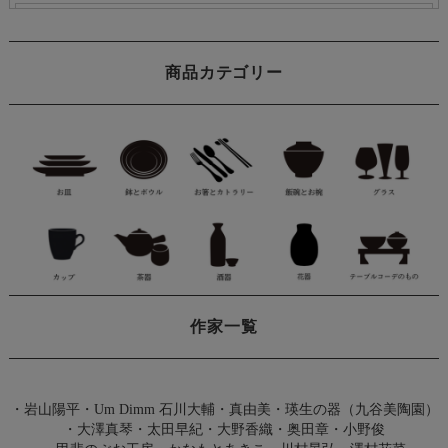
商品カテゴリー
作家一覧
・
岩山陽平
・
Um Dimm 石川大輔・真由美
・
瑛生の器（九谷美陶園）
・
大澤真琴
・
太田早紀
・
大野香織
・
奥田章
・
小野俊