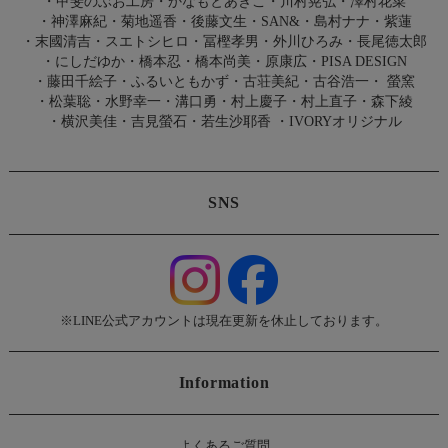
・
甲斐のぶお工房
・
かなもとあきこ
・
川村晃弘
・
澤村花菜
・
神澤麻紀
・
菊地遥香
・
後藤文生
・
SAN&
・
島村ナナ
・
紫蓮
・
末國清吉
・
スエトシヒロ
・
冨樫孝男
・
外川ひろみ
・
長尾徳太郎
・
にしだゆか
・
橋本忍
・
橋本尚美
・
原康広
・
PISA DESIGN
・
藤田千絵子
・
ふるいともかず
・
古荘美紀
・
古谷浩一
・
螢窯
・
松葉聡
・
水野幸一
・
溝口勇
・
村上慶子
・
村上直子
・
森下綾
・
横沢美佳
・
吉見螢石
・
若生沙耶香
・
IVORYオリジナル
SNS
※LINE公式アカウントは現在更新を休止しております。
Information
よくあるご質問