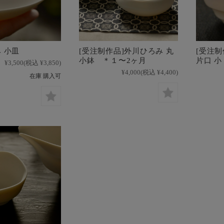
 小皿
[受注制作品]外川ひろみ 丸
[受注
小鉢 ＊１〜2ヶ月
片口 
¥3,500
(税込 ¥3,850)
¥4,000
(税込 ¥4,400)
在庫 購入可