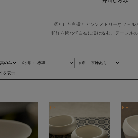
外川ひろみ
凛とした白磁とアシンメトリーなフォル
和洋を問わず自在に溶け込む、テーブル
並び順：
在庫：
5件を表示