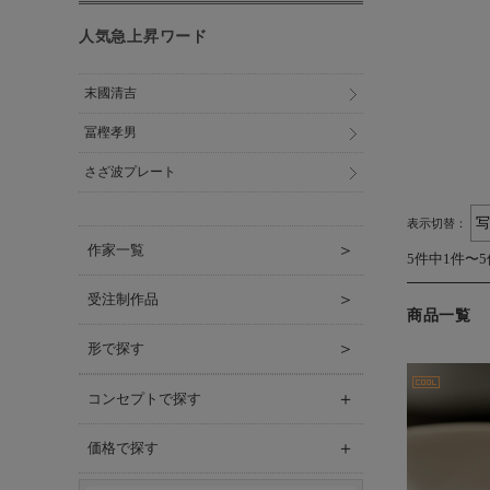
人気急上昇ワード
末國清吉
冨樫孝男
さざ波プレート
表示切替：
＞
作家一覧
5件中1件〜
＞
受注制作品
商品一覧
＞
形で探す
＋
コンセプトで探す
＋
価格で探す