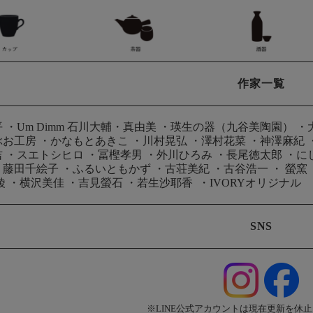
作家一覧
平
・
Um Dimm 石川大輔・真由美
・
瑛生の器（九谷美陶園）
・
ぶお工房
・
かなもとあきこ
・
川村晃弘
・
澤村花菜
・
神澤麻紀
吉
・
スエトシヒロ
・
冨樫孝男
・
外川ひろみ
・
長尾徳太郎
・
に
・
藤田千絵子
・
ふるいともかず
・
古荘美紀
・
古谷浩一
・
螢窯
綾
・
横沢美佳
・
吉見螢石
・
若生沙耶香
・
IVORYオリジナル
SNS
※LINE公式アカウントは現在更新を休