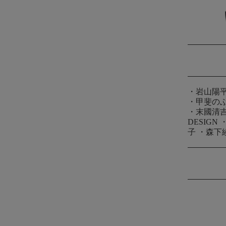
・
岩山陽
・
甲斐の
・
末國清
DESIGN
子
・
森下