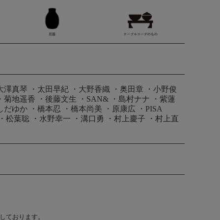
大澤真琴
・
太田早紀
・
大野香織
・
奥田章
・
小野俊
・
菊地遥香
・
後藤文生
・
SAN&
・
島村ナナ
・
紫蓮
しだゆか
・
橋本忍
・
橋本尚美
・
原康広
・
PISA
・
松葉聡
・
水野幸一
・
溝口勇
・
村上慶子
・
村上直
止しております。