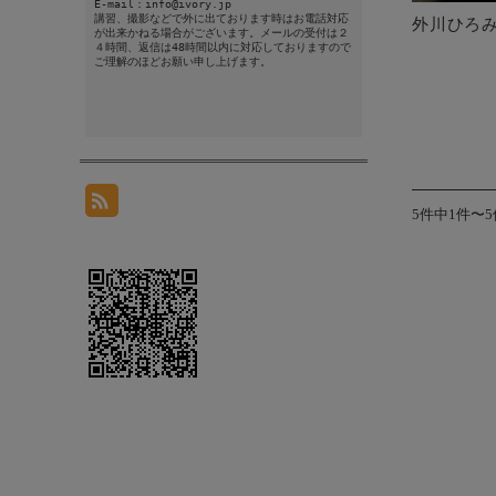
E-mail：info@ivory.jp
講習、撮影などで外に出ております時はお電話対応
外川ひろみ
が出来かねる場合がございます。メールの受付は２
４時間、返信は48時間以内に対応しておりますので
ご理解のほどお願い申し上げます。
5件中1件〜