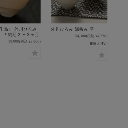
制作品] 外川ひろみ
外川ひろみ 湯呑み 平
小 ＊納期２〜３ヶ月
¥4,300
(税込 ¥4,730)
¥9,000
(税込 ¥9,900)
在庫 わずか