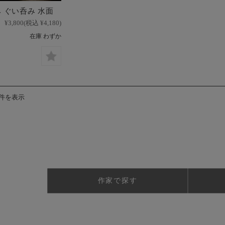
 ぐい呑み 水面
¥3,800
(税込 ¥4,180)
在庫 わずか
5件を表示
作家で探す