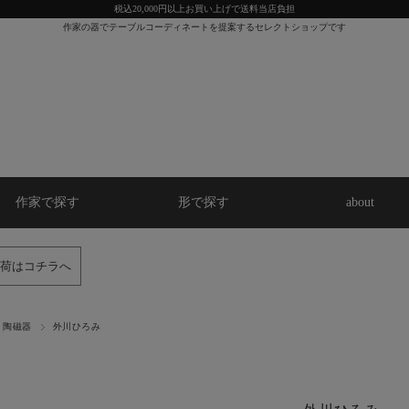
税込20,000円以上お買い上げで送料当店負担
作家の器でテーブルコーディネートを提案するセレクトショップです
作家で探す
形で探す
about
荷はコチラへ
陶磁器
外川ひろみ