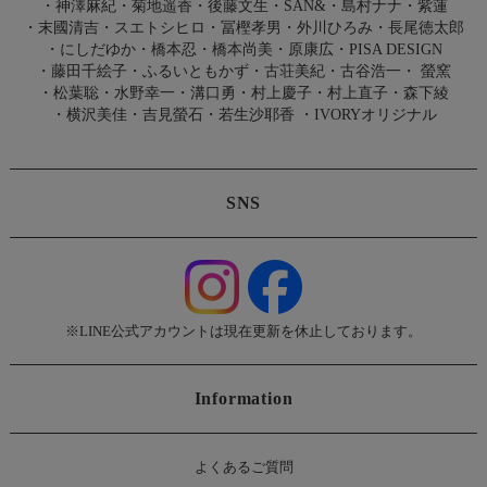
・
神澤麻紀
・
菊地遥香
・
後藤文生
・
SAN&
・
島村ナナ
・
紫蓮
・
末國清吉
・
スエトシヒロ
・
冨樫孝男
・
外川ひろみ
・
長尾徳太郎
・
にしだゆか
・
橋本忍
・
橋本尚美
・
原康広
・
PISA DESIGN
・
藤田千絵子
・
ふるいともかず
・
古荘美紀
・
古谷浩一
・
螢窯
・
松葉聡
・
水野幸一
・
溝口勇
・
村上慶子
・
村上直子
・
森下綾
・
横沢美佳
・
吉見螢石
・
若生沙耶香
・
IVORYオリジナル
SNS
※LINE公式アカウントは現在更新を休止しております。
Information
よくあるご質問