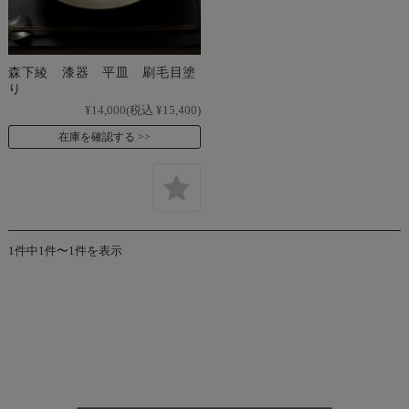
森下綾 漆器 平皿 刷毛目塗
り
¥14,000
(税込 ¥15,400)
在庫を確認する
1件中1件〜1件を表示