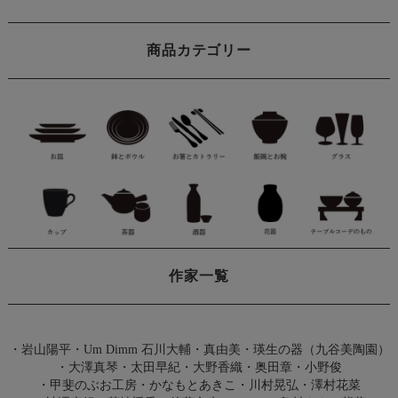
商品カテゴリー
作家一覧
・
岩山陽平
・
Um Dimm 石川大輔・真由美
・
瑛生の器（九谷美陶園）
・
大澤真琴
・
太田早紀
・
大野香織
・
奥田章
・
小野俊
・
甲斐のぶお工房
・
かなもとあきこ
・
川村晃弘
・
澤村花菜