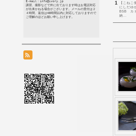
E-mail：info@ivory.jp
講習、撮影などで外に出ております時はお電話対応
が出来かねる場合がございます。メールの受付は２
４時間、返信は48時間以内に対応しておりますので
ご理解のほどお願い申し上げます。