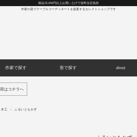
税込20,000円以上お買い上げで送料当店負担
作家の器でテーブルコーディネートを提案するセレクトショップです
作家で探す
形で探す
about
荷はコチラへ
木工
ふるいともかず