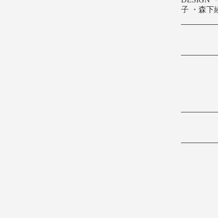
子
・
森下