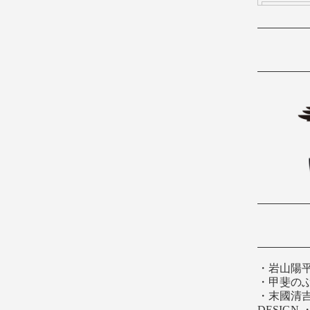
・
岩山陽
・
甲斐の
・
末國清
DESIGN