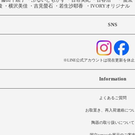
綾
・
横沢美佳
・
吉見螢石
・
若生沙耶香
・
IVORYオリジナル
SNS
※LINE公式アカウントは現在更新を休
Information
よくあるご質問
お
取置き、再入荷連絡につ
陶器の取り扱いについて
国立tamacafe展示のご案