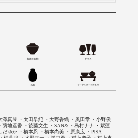
大澤真琴
・
太田早紀
・
大野香織
・
奥田章
・
小野俊
・
菊地遥香
・
後藤文生
・
SAN&
・
島村ナナ
・
紫蓮
しだゆか
・
橋本忍
・
橋本尚美
・
原康広
・
PISA
・
松葉聡
・
水野幸一
・
溝口勇
・
村上慶子
・
村上直