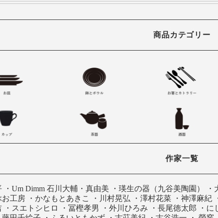
商品カテゴリー
作家一覧
平
・
Um Dimm 石川大輔・真由美
・
瑛生の器（九谷美陶園）
・
ぶお工房
・
かなもとあきこ
・
川村晃弘
・
澤村花菜
・
神澤麻紀
吉
・
スエトシヒロ
・
冨樫孝男
・
外川ひろみ
・
長尾徳太郎
・
に
・
藤田千絵子
・
ふるいともかず
・
古荘美紀
・
古谷浩一
・
螢窯