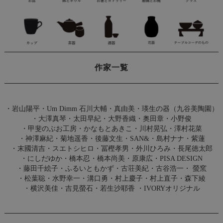
作家一覧
・
岩山陽平
・
Um Dimm 石川大輔・真由美
・
瑛生の器（九谷美陶園）
・
大澤真琴
・
太田早紀
・
大野香織
・
奥田章
・
小野俊
・
甲斐のぶお工房
・
かなもとあきこ
・
川村晃弘
・
澤村花菜
・
神澤麻紀
・
菊地遥香
・
後藤文生
・
SAN&
・
島村ナナ
・
紫蓮
・
末國清吉
・
スエトシヒロ
・
冨樫孝男
・
外川ひろみ
・
長尾徳太郎
・
にしだゆか
・
橋本忍
・
橋本尚美
・
原康広
・
PISA DESIGN
・
藤田千絵子
・
ふるいともかず
・
古荘美紀
・
古谷浩一
・
螢窯
・
松葉聡
・
水野幸一
・
溝口勇
・
村上慶子
・
村上直子
・
森下綾
・
横沢美佳
・
吉見螢石
・
若生沙耶香
・
IVORYオリジナル