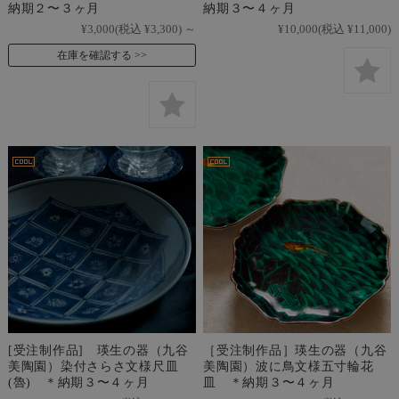
納期２〜３ヶ月
納期３〜４ヶ月
¥3,000
(税込 ¥3,300)
～
¥10,000
(税込 ¥11,000)
在庫を確認する
[受注制作品] 瑛生の器（九谷
［受注制作品］瑛生の器（九谷
美陶園）染付さらさ文様尺皿
美陶園）波に鳥文様五寸輪花
(魯) ＊納期３〜４ヶ月
皿 ＊納期３〜４ヶ月