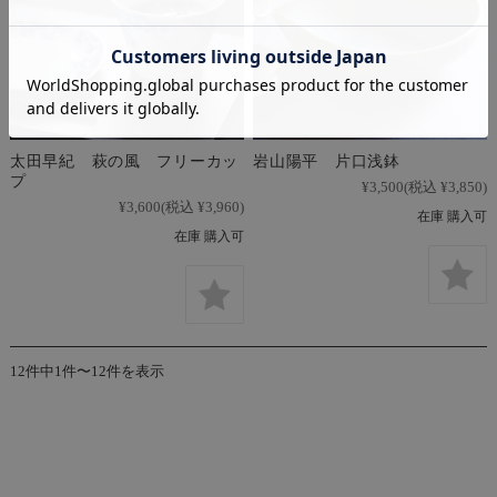
太田早紀 萩の風 フリーカッ
岩山陽平 片口浅鉢
プ
¥3,500
(税込 ¥3,850)
¥3,600
(税込 ¥3,960)
在庫 購入可
在庫 購入可
12件中1件〜12件を表示