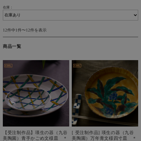
在庫：
12件中1件〜12件を表示
商品一覧
【受注制作品】瑛生の器（九谷
[ 受注制作品] 瑛生の器（九谷
美陶園）青手かごめ文様皿 ＊
美陶園）万年青文様四寸皿 ＊