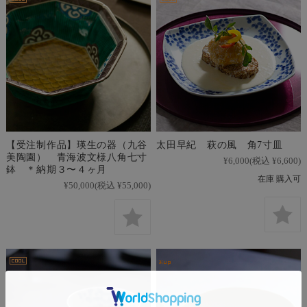
【受注制作品】瑛生の器（九谷
太田早紀 萩の風 角7寸皿
美陶園） 青海波文様八角七寸
¥6,000
(税込 ¥6,600)
鉢 ＊納期３〜４ヶ月
在庫 購入可
¥50,000
(税込 ¥55,000)