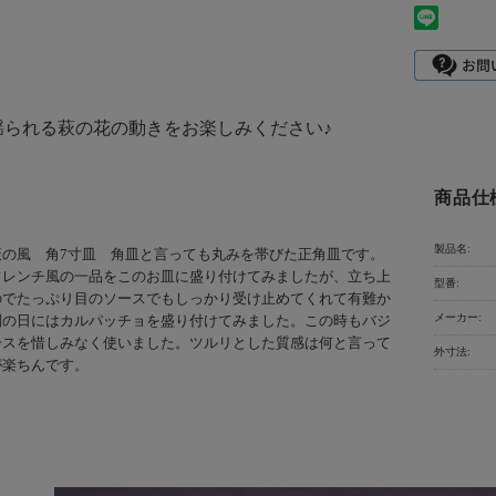
揺られる萩の花の動きをお楽しみください♪
商品仕
製品名:
萩の風 角7寸皿 角皿と言っても丸みを帯びた正角皿です。
フレンチ風の一品をこのお皿に盛り付けてみましたが、立ち上
型番:
のでたっぷり目のソースでもしっかり受け止めてくれて有難か
メーカー:
別の日にはカルパッチョを盛り付けてみました。この時もバジ
ースを惜しみなく使いました。ツルリとした質感は何と言って
外寸法:
が楽ちんです。