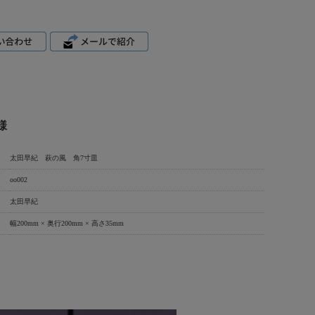
様
太田早紀 萩の風 角7寸皿
oo002
太田早紀
幅200mm × 奥行200mm × 高さ35mm