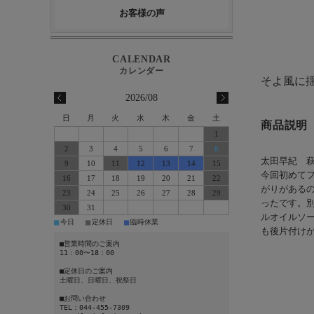
お客様の声
そよ風に
2026/08
日
月
火
水
木
金
土
商品説明
1
2
3
4
5
6
7
8
太田早紀 
9
10
11
12
13
14
15
今回初めて
16
17
18
19
20
21
22
がりがある
23
24
25
26
27
28
29
ったです。
30
31
ルオイルソ
■
■
■
今日
定休日
臨時休業
も後片付け
■営業時間のご案内
11：00〜18：00
■定休日のご案内
土曜日、日曜日、祝祭日
■お問い合わせ
TEL：044-455-7309