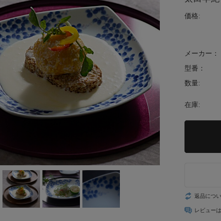
価格:
メーカー：
型番：
数量:
在庫:
返品につ
レビュー