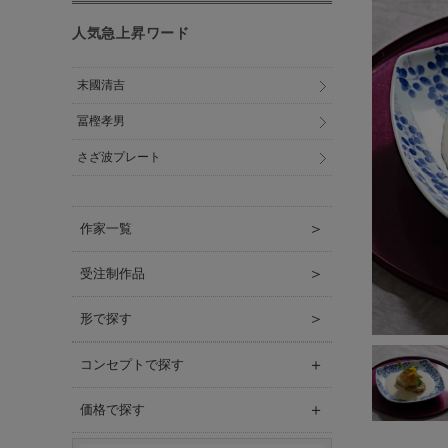
人気急上昇ワード
末國清吉
冨樫孝男
さざ波プレート
＞
作家一覧
＞
受注制作品
＞
形で探す
＋
コンセプトで探す
＋
価格で探す