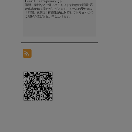
E-mail：info@ivory.jp
講習、撮影などで外に出ております時はお電話対応
が出来かねる場合がございます。メールの受付は２
４時間、返信は48時間以内に対応しておりますので
ご理解のほどお願い申し上げます。