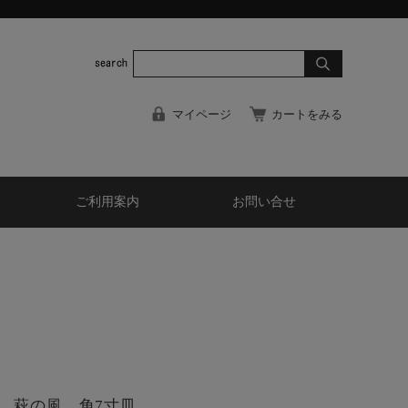
マイページ
カートをみる
ご利用案内
お問い合せ
 萩の風 角7寸皿