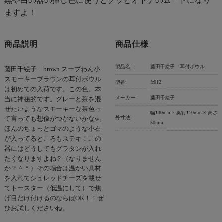
黒や白の器の挿し色に使うとグッとオトナのムードになり
ますよ！
商品説明
商品仕様
製品名:
藤田千絵子 耳付ボウル
藤田千絵子 brown スープわん小
スモーキーブラウンの耳付ボウル
型番:
fc012
は初めての入荷です。この色、本
メーカー:
藤田千絵子
当に神秘的です。グレーと茶を混
ぜたいようなスモーキーな茶色っ
幅130mm × 奥行110mm × 高さ
外寸法:
て言っても想像がつかないかなw。
50mm
ほんのちょっとゴマのような小石
が入ってるところもステキ！この
器にはどうしてもグラタンが入れ
たくなりますよね？（なりません
か？＾＾）その場合は温かい具材
を入れてシュレッドチーズを載せ
てトースター（低温にして）で焦
げ目だけ付けるのならばOK！！ぜ
ひお試しくださいね。