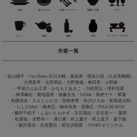
作家一覧
・
岩山陽平
・
Um Dimm 石川大輔・真由美
・
瑛生の器（九谷美陶園）
・
大澤真琴
・
太田早紀
・
大野香織
・
奥田章
・
小野俊
・
甲斐のぶお工房
・
かなもとあきこ
・
川村晃弘
・
澤村花菜
・
神澤麻紀
・
菊地遥香
・
後藤文生
・
SAN&
・
島村ナナ
・
紫蓮
・
末國清吉
・
スエトシヒロ
・
冨樫孝男
・
外川ひろみ
・
長尾徳太郎
・
にしだゆか
・
橋本忍
・
橋本尚美
・
原康広
・
PISA DESIGN
・
藤田千絵子
・
ふるいともかず
・
古荘美紀
・
古谷浩一
・
螢窯
・
松葉聡
・
水野幸一
・
溝口勇
・
村上慶子
・
村上直子
・
森下綾
・
横沢美佳
・
吉見螢石
・
若生沙耶香
・
IVORYオリジナル