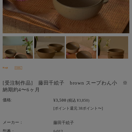
[受注制作品] 藤田千絵子 brown スープわん小 ※
納期約4〜6ヶ月
¥3,500
価格:
(税込 ¥3,850)
[ポイント還元 38ポイント〜]
メーカー：
藤田千絵子
型番：
fc012