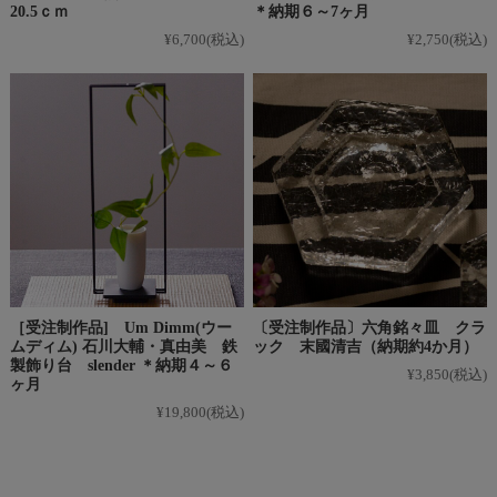
20.5ｃｍ
＊納期６～7ヶ月
¥6,700
(税込)
¥2,750
(税込)
［受注制作品] Um Dimm(ウー
〔受注制作品〕六角銘々皿 クラ
ムディム) 石川大輔・真由美 鉄
ック 末國清吉（納期約4か月）
製飾り台 slender ＊納期４～６
¥3,850
(税込)
ヶ月
¥19,800
(税込)