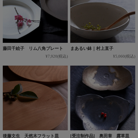
藤田千絵子 リム八角プレート
まあるい鉢｜村上直子
¥7,920
(税込)
¥5,060
(税込)
後藤文生 天然木フラット皿
[受注制作品] 奥田章 露草皿