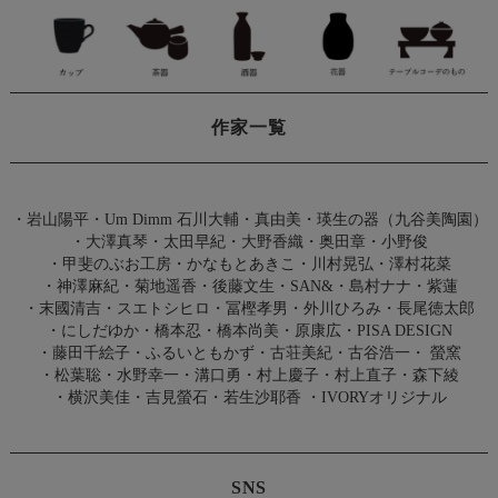
作家一覧
・
岩山陽平
・
Um Dimm 石川大輔・真由美
・
瑛生の器（九谷美陶園）
・
大澤真琴
・
太田早紀
・
大野香織
・
奥田章
・
小野俊
・
甲斐のぶお工房
・
かなもとあきこ
・
川村晃弘
・
澤村花菜
・
神澤麻紀
・
菊地遥香
・
後藤文生
・
SAN&
・
島村ナナ
・
紫蓮
・
末國清吉
・
スエトシヒロ
・
冨樫孝男
・
外川ひろみ
・
長尾徳太郎
・
にしだゆか
・
橋本忍
・
橋本尚美
・
原康広
・
PISA DESIGN
・
藤田千絵子
・
ふるいともかず
・
古荘美紀
・
古谷浩一
・
螢窯
・
松葉聡
・
水野幸一
・
溝口勇
・
村上慶子
・
村上直子
・
森下綾
・
横沢美佳
・
吉見螢石
・
若生沙耶香
・
IVORYオリジナル
SNS