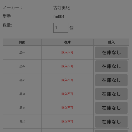
メーカー：
古荘美紀
型番：
fm004
数量:
個
側面
在庫
購入
黒-a
購入不可
黒-b
購入不可
黒-c
購入不可
黒-d
購入不可
黒-e
購入不可
黒-f
購入不可