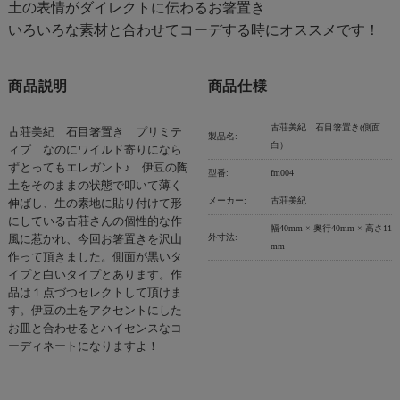
土の表情がダイレクトに伝わるお箸置き
いろいろな素材と合わせてコーデする時にオススメです！
商品説明
商品仕様
古荘美紀 石目箸置き(側面
古荘美紀 石目箸置き プリミテ
製品名:
白）
ィブ なのにワイルド寄りになら
ずとってもエレガント♪ 伊豆の陶
型番:
fm004
土をそのままの状態で叩いて薄く
メーカー:
古荘美紀
伸ばし、生の素地に貼り付けて形
にしている古荘さんの個性的な作
幅40mm × 奥行40mm × 高さ11
外寸法:
風に惹かれ、今回お箸置きを沢山
mm
作って頂きました。側面が黒いタ
イプと白いタイプとあります。作
品は１点づつセレクトして頂けま
す。伊豆の土をアクセントにした
お皿と合わせるとハイセンスなコ
ーディネートになりますよ！