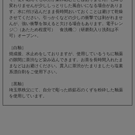
変わりませんが少ししっとりした風合いになる場合がありま
す。水に付け込んだまま長時間おいておくことは避けて乾燥
させてください。引っかくなどの少しの衝撃では剥がれませ
んが、強い衝撃を加えると欠ける場合もあります。電子レン
ジ〇（あたため程度可） 食洗機〇（研磨剤入り洗剤は不
可）オーブン×。
［白釉］
焼成後、水止めをしておりますが、使用しているうちに釉薬
の隙間に茶渋など染み込んできます。お茶を長時間入れたま
まなどはお避けください。貫入に茶渋がたまりましたら塩素
系漂白剤をご使用下さい。
［黒釉］
埼玉県秩父にて、自分で彫った鉄鉱石のくずを粉砕した釉薬
を使用しています。