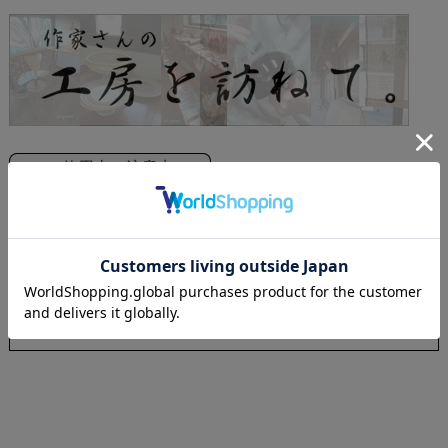
ご使用上の注意点
やわらかいスポンジと中性洗剤で洗って頂いて結構です。また熱湯をか
けずにぬるま湯で洗うようにしてください。
陶器と当たると傷になる場合があるので仕舞うときはぶつからないよう
にしまってください。
漆器は極端な乾燥や高温を嫌います。日当たりが良い場所や乾燥が激し
い部屋に置いておくとヒビが割れることもあります。ご注意ください。
電子レンジ、食器洗浄機、乾燥機には入れないでください。