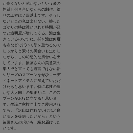
が高くないと乾かないという漆の
性質と付き合いながらの制作。塗
りの工程は７回以上です。そうし
ないとこの色は出せない。塗った
ばかりの時は濃いけれど時間が経
つと透明度が増してくる。漆は生
きているのですね。拭き漆は何度
も布などで拭いて塗を重ねるので
しっかりと素材の風合いも生かし
ながら、この幻想的な風合いを出
しています。後藤さんの美意識の
集大成と言っても過言ではない新
シリーズのスプーンをぜひコーデ
ィネートアイテムに加えていただ
けたらと思います。特に感性の豊
かな大人同士の集まりに、このス
プーンがお役に立てると思いま
す。勿論ご家族同士でご愛用され
ても。「沢山は作れないけれど良
いモノを提供したいから」という
後藤さんの想いも一緒お届けした
いです。