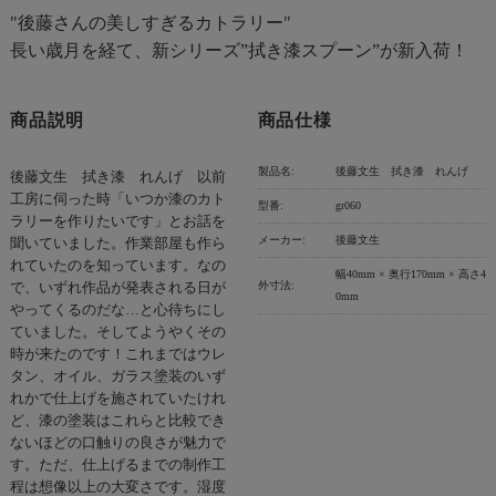
"後藤さんの美しすぎるカトラリー"
長い歳月を経て、新シリーズ”拭き漆スプーン”が新入荷！
商品説明
商品仕様
製品名:
後藤文生 拭き漆 れんげ
後藤文生 拭き漆 れんげ 以前
工房に伺った時「いつか漆のカト
型番:
gr060
ラリーを作りたいです」とお話を
メーカー:
後藤文生
聞いていました。作業部屋も作ら
れていたのを知っています。なの
幅40mm × 奥行170mm × 高さ4
外寸法:
で、いずれ作品が発表される日が
0mm
やってくるのだな…と心待ちにし
ていました。そしてようやくその
時が来たのです！これまではウレ
タン、オイル、ガラス塗装のいず
れかで仕上げを施されていたけれ
ど、漆の塗装はこれらと比較でき
ないほどの口触りの良さが魅力で
す。ただ、仕上げるまでの制作工
程は想像以上の大変さです。湿度