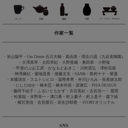
作家一覧
・
岩山陽平
・
Um Dimm 石川大輔・真由美
・
瑛生の器（九谷美陶園）
・
大澤真琴
・
太田早紀
・
大野香織
・
奥田章
・
小野俊
・
甲斐のぶお工房
・
かなもとあきこ
・
川村晃弘
・
澤村花菜
・
神澤麻紀
・
菊地遥香
・
後藤文生
・
SAN&
・
島村ナナ
・
紫蓮
・
末國清吉
・
スエトシヒロ
・
冨樫孝男
・
外川ひろみ
・
長尾徳太郎
・
にしだゆか
・
橋本忍
・
橋本尚美
・
原康広
・
PISA DESIGN
・
藤田千絵子
・
ふるいともかず
・
古荘美紀
・
古谷浩一
・
螢窯
・
松葉聡
・
水野幸一
・
溝口勇
・
村上慶子
・
村上直子
・
森下綾
・
横沢美佳
・
吉見螢石
・
若生沙耶香
・
IVORYオリジナル
SNS