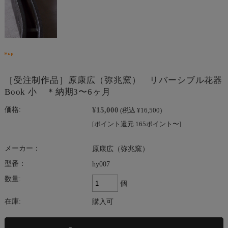
［受注制作品］原康広（弥兆窯） リバーシブル花器
Book 小 ＊納期3〜6ヶ月
¥15,000
価格:
(税込 ¥16,500)
[ポイント還元 165ポイント〜]
メーカー：
原康広（弥兆窯）
型番：
hy007
数量:
個
在庫:
購入可