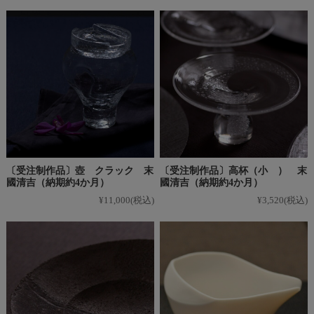
〔受注制作品〕壺 クラック 末
〔受注制作品〕高杯（小 ） 末
國清吉（納期約4か月）
國清吉（納期約4か月）
¥11,000
(税込)
¥3,520
(税込)