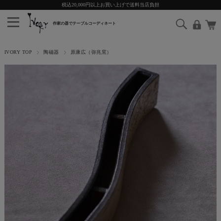
税込20,000円以上お買い上げで送料当店負担
IVORY TOP
陶磁器
原康広（弥兆窯）