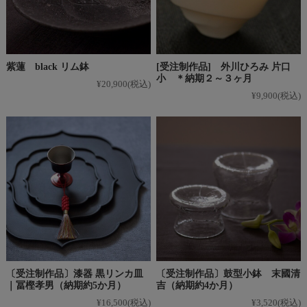
紫蓮 black リム鉢
[受注制作品] 外川ひろみ 片口
小 ＊納期２～３ヶ月
¥20,900
(税込)
¥9,900
(税込)
〔受注制作品〕漆器 黒リンカ皿
〔受注制作品〕鼓型小鉢 末國清
｜冨樫孝男（納期約5か月）
吉（納期約4か月）
¥16,500
(税込)
¥3,520
(税込)