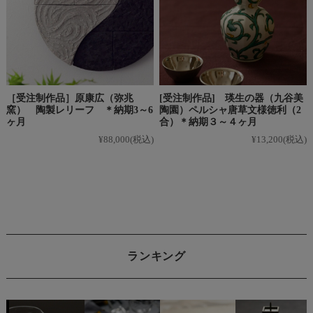
［受注制作品］原康広（弥兆
[受注制作品] 瑛生の器（九谷美
窯） 陶製レリーフ ＊納期3～6
陶園）ペルシャ唐草文様徳利（2
ヶ月
合）＊納期３～４ヶ月
¥88,000
(税込)
¥13,200
(税込)
ランキング