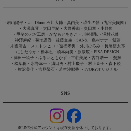
・
岩山陽平
・
Um Dimm 石川大輔・真由美
・
瑛生の器（九谷美陶園）
・
大澤真琴
・
太田早紀
・
大野香織
・
奥田章
・
小野俊
・
甲斐のぶお工房
・
かなもとあきこ
・
川村晃弘
・
澤村花菜
・
神澤麻紀
・
菊地遥香
・
後藤文生
・
SAN&
・
島村ナナ
・
紫蓮
・
末國清吉
・
スエトシヒロ
・
冨樫孝男
・
外川ひろみ
・
長尾徳太郎
・
にしだゆか
・
橋本忍
・
橋本尚美
・
原康広
・
PISA DESIGN
・
藤田千絵子
・
ふるいともかず
・
古荘美紀
・
古谷浩一
・
螢窯
・
松葉聡
・
水野幸一
・
溝口勇
・
村上慶子
・
村上直子
・
森下綾
・
横沢美佳
・
吉見螢石
・
若生沙耶香
・
IVORYオリジナル
SNS
※LINE公式アカウントは現在更新を休止しております。