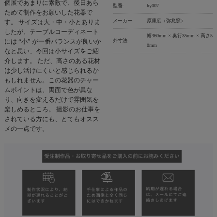
個展であまりに素敵で、後日あら
型番:
hy007
ためて制作をお願いした花器で
メーカー:
原康広（弥兆窯）
す。 サイズは大・中・小とありま
したが、テーブルコーディネート
幅360mm × 奥行35mm × 高さ5
外寸法:
には “小” が一番バランスが良いか
0mm
なと思い、今回は小サイズをご紹
介します。 ただ、高さのある花材
は少し活けにくいと感じられるか
もしれません。この花器のチャー
ムポイントは、両面で色が異な
り、向きを変えるだけで雰囲気を
楽しめるところ。 撮影のお仕事を
されている方にも、とてもオスス
メの一点です。