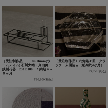
［受注制作品] Um Dimm(ウ
〔受注制作品〕六角銘々皿 クラ
ームディム) 石川大輔・真由美
ック 末國清吉（納期約4か月）
鉄製花器 250ｘ100 ＊納期４～
¥3,850
(税込)
６ヶ月
¥30,800
(税込)