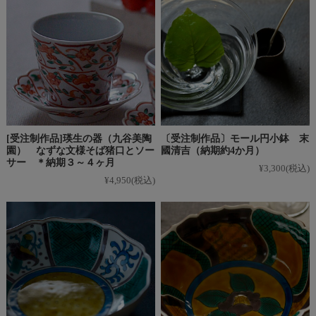
[受注制作品]瑛生の器（九谷美陶
〔受注制作品〕モール円小鉢 末
園） なずな文様そば猪口とソー
國清吉（納期約4か月）
サー ＊納期３～４ヶ月
¥3,300
(税込)
¥4,950
(税込)