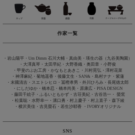
作家一覧
・
岩山陽平
・
Um Dimm 石川大輔・真由美
・
瑛生の器（九谷美陶園）
・
大澤真琴
・
太田早紀
・
大野香織
・
奥田章
・
小野俊
・
甲斐のぶお工房
・
かなもとあきこ
・
川村晃弘
・
澤村花菜
・
神澤麻紀
・
菊地遥香
・
後藤文生
・
SAN&
・
島村ナナ
・
紫蓮
・
末國清吉
・
スエトシヒロ
・
冨樫孝男
・
外川ひろみ
・
長尾徳太郎
・
にしだゆか
・
橋本忍
・
橋本尚美
・
原康広
・
PISA DESIGN
・
藤田千絵子
・
ふるいともかず
・
古荘美紀
・
古谷浩一
・
螢窯
・
松葉聡
・
水野幸一
・
溝口勇
・
村上慶子
・
村上直子
・
森下綾
・
横沢美佳
・
吉見螢石
・
若生沙耶香
・
IVORYオリジナル
SNS