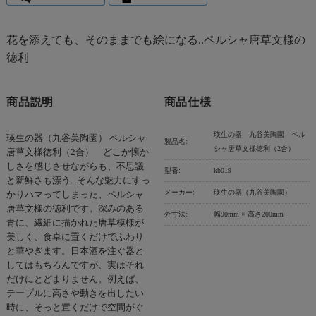
花を添えても、そのままでも絵になる..ペルシャ唐草文様の
徳利
商品説明
商品仕様
瑛生の器 九谷美陶園 ペル
瑛生の器（九谷美陶園） ペルシャ
製品名:
シャ唐草文様徳利（2合）
唐草文様徳利（2合） どこか懐か
しさを感じさせながらも、不思議
型番:
kb019
と新鮮さも漂う...そんな魅力にすっ
メーカー:
瑛生の器（九谷美陶園）
かりハマってしまった、ペルシャ
唐草文様の徳利です。深みのある
外寸法:
幅90mm × 高さ200mm
青に、繊細に描かれた唐草模様が
美しく、食卓に置くだけでふわり
と華やぎます。日本酒を注ぐ器と
してはもちろんですが、実はそれ
だけにとどまりません。例えば、
テーブルに高さや動きを出したい
時に、そっと置くだけで空間がぐ