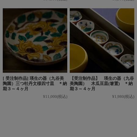
[ 受注制作品] 瑛生の器（九谷美
【受注制作品】 瑛生の器（九谷
陶園）三つ牡丹文様四寸皿 ＊納
美陶園） 木瓜豆皿(箸置) ＊納
期３～４ヶ月
期３～４ヶ月
¥11,000
(税込)
¥1,980
(税込)