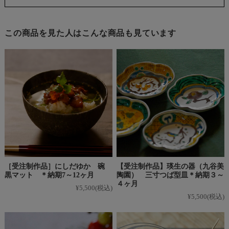
この商品を見た人はこんな商品も見ています
［受注制作品］にしだゆか 碗
【受注制作品】瑛生の器（九谷美
黒マット ＊納期7～12ヶ月
陶園） 三寸つば型皿＊納期３～
４ヶ月
¥5,500
(税込)
¥5,500
(税込)