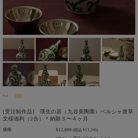
[受注制作品] 瑛生の器（九谷美陶園）ペルシャ唐草
文様徳利（2合）＊納期３〜４ヶ月
¥12,000
価格:
(税込 ¥13,200)