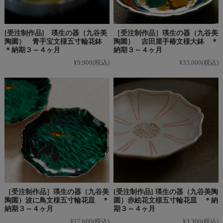
[受注制作品] 瑛生の器（九谷美
［受注制作品］瑛生の器（九谷美
陶園） 青手宝文様五寸輪花鉢
陶園） 吉田屋手椿文様大鉢 ＊
＊納期３～４ヶ月
納期３～４ヶ月
¥9,900
(税込)
¥33,000
(税込)
［受注制作品］瑛生の器（九谷美
[受注制作品] 瑛生の器（九谷美陶
陶園）波に鳥文様五寸輪花皿 ＊
園）赤絵花文様五寸輪花皿 ＊納
納期３～４ヶ月
期３～４ヶ月
¥17,600
(税込)
¥3,300
(税込)