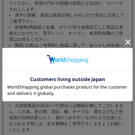
でください。表面の汚れや損傷の原因となるほか、スパーク
をおこします。
薄手の茶碗、湯呑は表面が熱しやすいので充分に注意して
ご使用下さい。
接着物(陶磁器と金属、ガラス)等を接着加工した製品は直
接火にかけたり、電子レンジ、オーブン、食器乾燥機のご使
用はお控えください。
陶器(土焼)はご使用前に熱湯に浸して、あらかじめ生地に
水分を十分含ませてからご使用いただくと、茶渋、シミ等が
付きにくくなります。
ご使用後はできるだけ早めにお洗い下さい。クレンザーや
ナイロンたわし、食器洗浄機は使用しないでください。金、
銀、絵柄、接着物等が剥げたり表面に傷がつく恐れがありま
す。台所用洗剤を使用し柔らかなスポンジか布につけて洗っ
てからよくすすいで乾燥を十分にして収納下さい。
擦傷注
九谷焼製品の高台(ハマ)部分には釉薬が施してございませ
ん。この為、床の間、花台、棚、テーブル、漆仕上げなど塗
装面の比較的柔らかく、傷のつきやすいものの上でお使いに
なられます時には、必ず敷物をご使用下さいますようお願い
いたします。