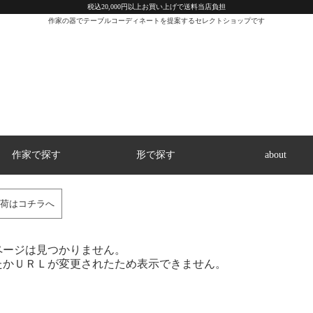
税込20,000円以上お買い上げで送料当店負担
作家の器でテーブルコーディネートを提案するセレクトショップです
作家で探す
形で探す
about
荷はコチラへ
ページは見つかりません。
たかＵＲＬが変更されたため表示できません。