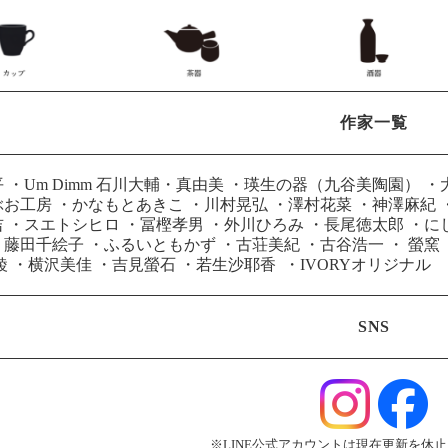
作家一覧
平
・
Um Dimm 石川大輔・真由美
・
瑛生の器（九谷美陶園）
・
ぶお工房
・
かなもとあきこ
・
川村晃弘
・
澤村花菜
・
神澤麻紀
吉
・
スエトシヒロ
・
冨樫孝男
・
外川ひろみ
・
長尾徳太郎
・
に
・
藤田千絵子
・
ふるいともかず
・
古荘美紀
・
古谷浩一
・
螢窯
綾
・
横沢美佳
・
吉見螢石
・
若生沙耶香
・
IVORYオリジナル
SNS
※LINE公式アカウントは現在更新を休