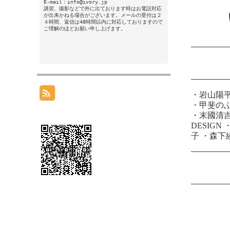
E-mail：info@ivory.jp
講習、撮影などで外に出ております時はお電話対応
が出来かねる場合がございます。メールの受付は２
４時間、返信は48時間以内に対応しておりますので
ご理解のほどお願い申し上げます。
・
岩山陽
・
甲斐の
・
末國清
DESIGN
子
・
森下