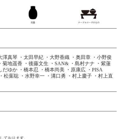
大澤真琴
・
太田早紀
・
大野香織
・
奥田章
・
小野俊
・
菊地遥香
・
後藤文生
・
SAN&
・
島村ナナ
・
紫蓮
しだゆか
・
橋本忍
・
橋本尚美
・
原康広
・
PISA
・
松葉聡
・
水野幸一
・
溝口勇
・
村上慶子
・
村上直
止しております。