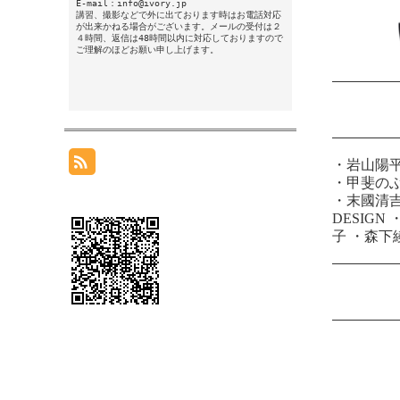
E-mail：info@ivory.jp
講習、撮影などで外に出ております時はお電話対応
が出来かねる場合がございます。メールの受付は２
４時間、返信は48時間以内に対応しておりますので
ご理解のほどお願い申し上げます。
・
岩山陽
・
甲斐の
・
末國清
DESIGN
子
・
森下