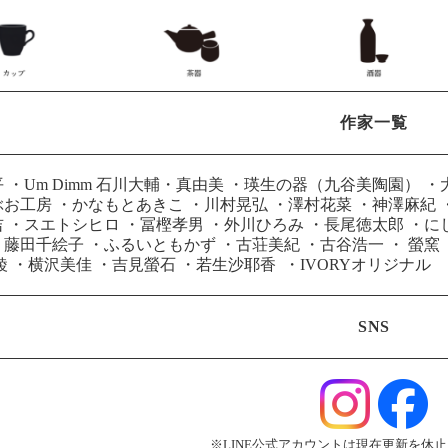
作家一覧
平
・
Um Dimm 石川大輔・真由美
・
瑛生の器（九谷美陶園）
・
ぶお工房
・
かなもとあきこ
・
川村晃弘
・
澤村花菜
・
神澤麻紀
吉
・
スエトシヒロ
・
冨樫孝男
・
外川ひろみ
・
長尾徳太郎
・
に
・
藤田千絵子
・
ふるいともかず
・
古荘美紀
・
古谷浩一
・
螢窯
綾
・
横沢美佳
・
吉見螢石
・
若生沙耶香
・
IVORYオリジナル
SNS
※LINE公式アカウントは現在更新を休