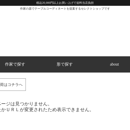
税込20,000円以上お買い上げで送料当店負担
作家の器でテーブルコーディネートを提案するセレクトショップです
作家で探す
形で探す
about
荷はコチラへ
ページは見つかりません。
たかＵＲＬが変更されたため表示できません。