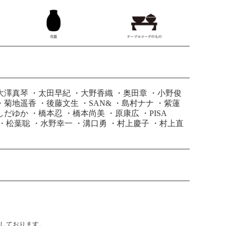
大澤真琴
・
太田早紀
・
大野香織
・
奥田章
・
小野俊
・
菊地遥香
・
後藤文生
・
SAN&
・
島村ナナ
・
紫蓮
しだゆか
・
橋本忍
・
橋本尚美
・
原康広
・
PISA
・
松葉聡
・
水野幸一
・
溝口勇
・
村上慶子
・
村上直
止しております。