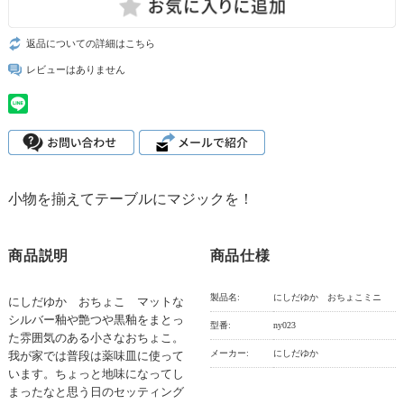
返品についての詳細はこちら
レビューはありません
小物を揃えてテーブルにマジックを！
商品説明
商品仕様
製品名:
にしだゆか おちょこミニ
にしだゆか おちょこ マットな
シルバー釉や艶つや黒釉をまとっ
型番:
ny023
た雰囲気のある小さなおちょこ。
メーカー:
にしだゆか
我が家では普段は薬味皿に使って
います。ちょっと地味になってし
まったなと思う日のセッティング