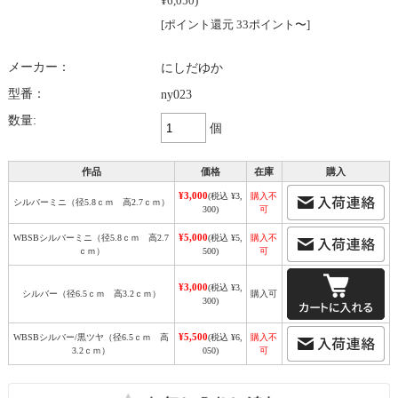
¥6,050)
[ポイント還元 33ポイント〜]
メーカー：
にしだゆか
型番：
ny023
数量:
個
作品
価格
在庫
購入
¥3,000
(税込 ¥3,
購入不
シルバーミニ（径5.8ｃｍ 高2.7ｃｍ）
300)
可
¥5,000
WBSBシルバーミニ（径5.8ｃｍ 高2.7
(税込 ¥5,
購入不
ｃｍ）
500)
可
¥3,000
(税込 ¥3,
シルバー（径6.5ｃｍ 高3.2ｃｍ）
購入可
300)
¥5,500
WBSBシルバー/黒ツヤ（径6.5ｃｍ 高
(税込 ¥6,
購入不
3.2ｃｍ）
050)
可