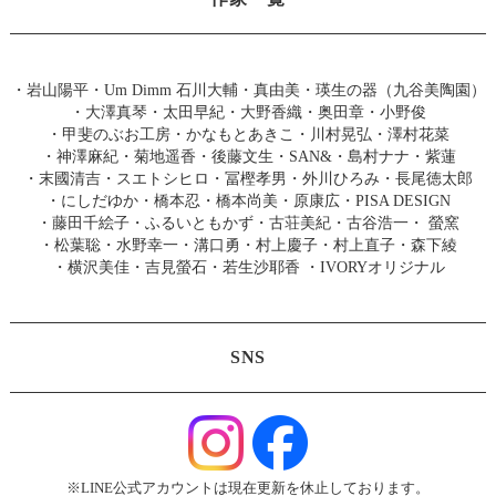
・
岩山陽平
・
Um Dimm 石川大輔・真由美
・
瑛生の器（九谷美陶園）
・
大澤真琴
・
太田早紀
・
大野香織
・
奥田章
・
小野俊
・
甲斐のぶお工房
・
かなもとあきこ
・
川村晃弘
・
澤村花菜
・
神澤麻紀
・
菊地遥香
・
後藤文生
・
SAN&
・
島村ナナ
・
紫蓮
・
末國清吉
・
スエトシヒロ
・
冨樫孝男
・
外川ひろみ
・
長尾徳太郎
・
にしだゆか
・
橋本忍
・
橋本尚美
・
原康広
・
PISA DESIGN
・
藤田千絵子
・
ふるいともかず
・
古荘美紀
・
古谷浩一
・
螢窯
・
松葉聡
・
水野幸一
・
溝口勇
・
村上慶子
・
村上直子
・
森下綾
・
横沢美佳
・
吉見螢石
・
若生沙耶香
・
IVORYオリジナル
SNS
※LINE公式アカウントは現在更新を休止しております。