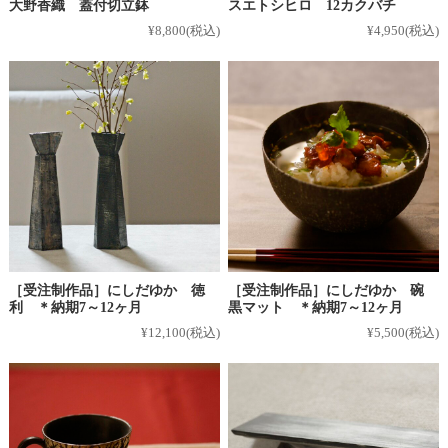
大野香織 蓋付切立鉢
スエトシヒロ 12カクバチ
¥8,800
(税込)
¥4,950
(税込)
［受注制作品］にしだゆか 徳
［受注制作品］にしだゆか 碗
利 ＊納期7～12ヶ月
黒マット ＊納期7～12ヶ月
¥12,100
(税込)
¥5,500
(税込)