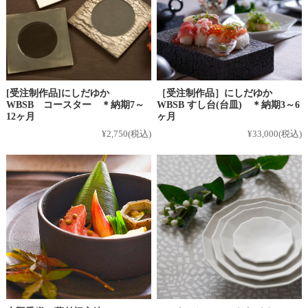
[受注制作品]にしだゆか
［受注制作品］にしだゆか
WBSB コースター ＊納期7～
WBSB すし台(台皿) ＊納期3～6
12ヶ月
ヶ月
¥2,750
(税込)
¥33,000
(税込)