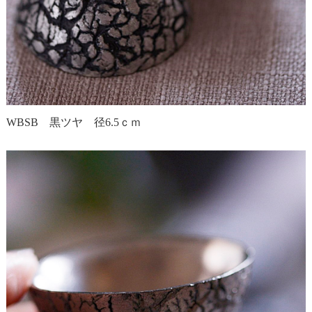
WBSB 黒ツヤ 径6.5ｃｍ