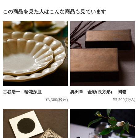
この商品を見た人はこんな商品も見ています
古谷浩一 輪花深皿
奥田章 金彩(長方形) 陶箱
¥3,300
(税込)
¥5,500
(税込)