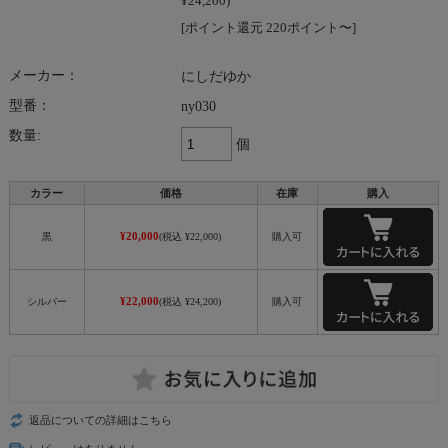
¥24,200)
[ポイント還元 220ポイント〜]
メーカー：
にしだゆか
型番：
ny030
数量:
個
カラー
価格
在庫
購入
¥20,000
黒
(税込 ¥22,000)
購入可
¥22,000
シルバー
(税込 ¥24,200)
購入可
返品についての詳細はこちら