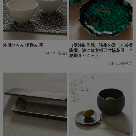
外川ひろみ 湯呑み 平
［受注制作品］瑛生の器（九谷美
陶園）波に鳥文様五寸輪花皿 ＊
¥4,730
(税込)
納期３～４ヶ月
¥17,600
(税込)