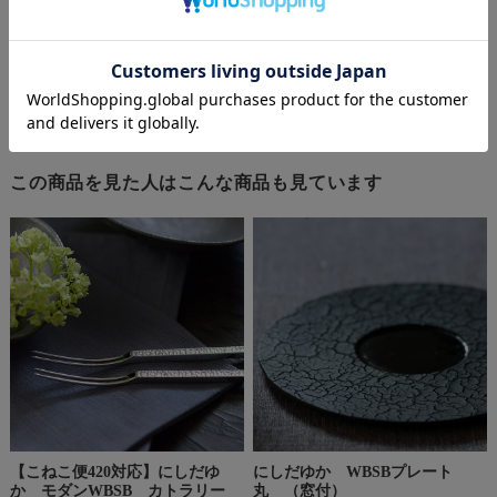
な銀色を取り戻せます。
・純銀を使用してますので時間の経過とともに酸化してまい
ります。
変色していく過程も景色としてお楽しみいただければと思
います。
この商品を見た人はこんな商品も見ています
【こねこ便420対応】にしだゆ
にしだゆか WBSBプレート
か モダンWBSB カトラリー
丸 （窓付）