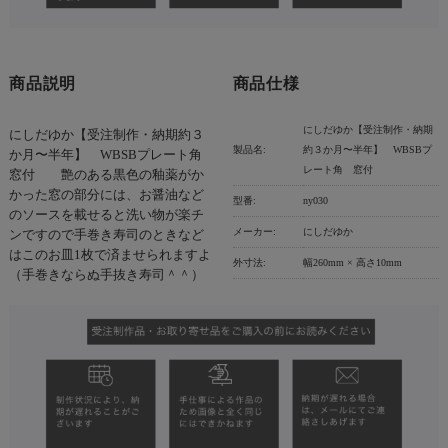
商品説明
商品仕様
にしだゆか【受注制作・納期
にしだゆか【受注制作・納期約３
製品名:
約３か月〜半年】 WBSBプ
か月〜半年】 WBSBプレート角
レート角 窓付
窓付 艶のある黒色の釉薬がか
かった窓の部分には、お醤油など
型番:
ny030
のソースを載せると洗い物が楽チ
メーカー:
にしだゆか
ンですので手巻き寿司のときなど
はこのお皿1枚で済ませられますよ
外寸法:
幅260mm × 高さ10mm
（手巻きならぬ手抜き寿司＾＾）