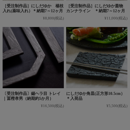
［受注制作品］にしだゆか 楊枝
［受注制作品］にしだゆか蓋物
入れ(薬味入れ）＊納期7～12ヶ月
カンナライン ＊納期7～12ヶ月
¥8,800
(税込)
¥11,000
(税込)
〔受注制作品〕錫ヘラ目 トレイ
にしだゆか角皿(正方形10.5cm）
｜冨樫孝男（納期約5か月）
＊入荷品
¥16,500
(税込)
¥5,500
(税込)