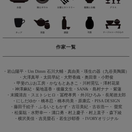
作家一覧
・
岩山陽平
・
Um Dimm 石川大輔・真由美
・
瑛生の器（九谷美陶園）
・
大澤真琴
・
太田早紀
・
大野香織
・
奥田章
・
小野俊
・
甲斐のぶお工房
・
かなもとあきこ
・
川村晃弘
・
澤村花菜
・
神澤麻紀
・
菊地遥香
・
後藤文生
・
SAN&
・
島村ナナ
・
紫蓮
・
末國清吉
・
スエトシヒロ
・
冨樫孝男
・
外川ひろみ
・
長尾徳太郎
・
にしだゆか
・
橋本忍
・
橋本尚美
・
原康広
・
PISA DESIGN
・
藤田千絵子
・
ふるいともかず
・
古荘美紀
・
古谷浩一
・
螢窯
・
松葉聡
・
水野幸一
・
溝口勇
・
村上慶子
・
村上直子
・
森下綾
・
横沢美佳
・
吉見螢石
・
若生沙耶香
・
IVORYオリジナル