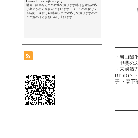
E-mail：info@ivory.jp
講習、撮影などで外に出ております時はお電話対応
が出来かねる場合がございます。メールの受付は２
４時間、返信は48時間以内に対応しておりますので
ご理解のほどお願い申し上げます。
・
岩山陽
・
甲斐の
・
末國清
DESIGN
子
・
森下