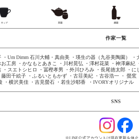
作家一覧
平
・
Um Dimm 石川大輔・真由美
・
瑛生の器（九谷美陶園）
・
ぶお工房
・
かなもとあきこ
・
川村晃弘
・
澤村花菜
・
神澤麻紀
吉
・
スエトシヒロ
・
冨樫孝男
・
外川ひろみ
・
長尾徳太郎
・
に
・
藤田千絵子
・
ふるいともかず
・
古荘美紀
・
古谷浩一
・
螢窯
綾
・
横沢美佳
・
吉見螢石
・
若生沙耶香
・
IVORYオリジナル
SNS
※LINE公式アカウントは現在更新を休