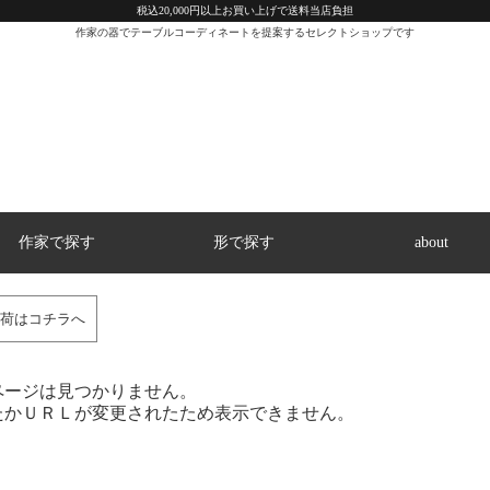
税込20,000円以上お買い上げで送料当店負担
作家の器でテーブルコーディネートを提案するセレクトショップです
作家で探す
形で探す
about
荷はコチラへ
ページは見つかりません。
たかＵＲＬが変更されたため表示できません。