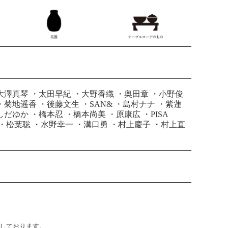
大澤真琴
・
太田早紀
・
大野香織
・
奥田章
・
小野俊
・
菊地遥香
・
後藤文生
・
SAN&
・
島村ナナ
・
紫蓮
しだゆか
・
橋本忍
・
橋本尚美
・
原康広
・
PISA
・
松葉聡
・
水野幸一
・
溝口勇
・
村上慶子
・
村上直
止しております。