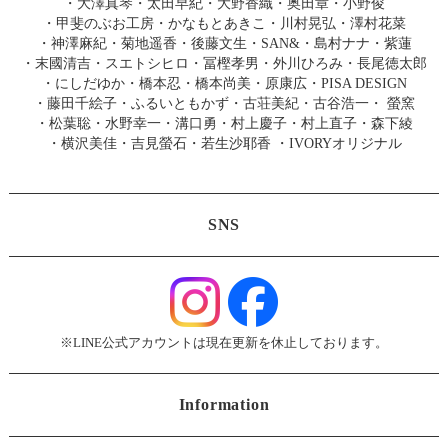
・
大澤真琴
・
太田早紀
・
大野香織
・
奥田章
・
小野俊
・
甲斐のぶお工房
・
かなもとあきこ
・
川村晃弘
・
澤村花菜
・
神澤麻紀
・
菊地遥香
・
後藤文生
・
SAN&
・
島村ナナ
・
紫蓮
・
末國清吉
・
スエトシヒロ
・
冨樫孝男
・
外川ひろみ
・
長尾徳太郎
・
にしだゆか
・
橋本忍
・
橋本尚美
・
原康広
・
PISA DESIGN
・
藤田千絵子
・
ふるいともかず
・
古荘美紀
・
古谷浩一
・
螢窯
・
松葉聡
・
水野幸一
・
溝口勇
・
村上慶子
・
村上直子
・
森下綾
・
横沢美佳
・
吉見螢石
・
若生沙耶香
・
IVORYオリジナル
SNS
※LINE公式アカウントは現在更新を休止しております。
Information